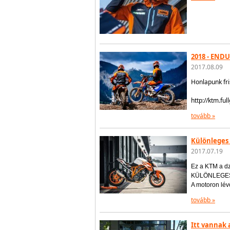
2018 - END
2017.08.09
Honlapunk fr
http://ktm.fu
tovább »
Különleges
2017.07.19
Ez a KTM a dz
KÜLÖNLEGES K
A motoron lév
tovább »
Itt vannak 