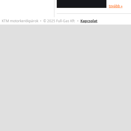
tovább »
KTM motorkerékpárok • © 2025 Full-Gas Kft •
Kapcsolat