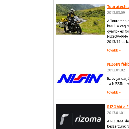
Touratech a
2013.03.09
A Touratech-e
kerül. A cég 
gyártók és f
HUSQVARNA ki
2013/14-es ka
tovább »
NISSIN fékb
2013.01.02
Ez év januárj
- a NISSIN hiv
tovább »
RIZOMA a F
2013.01.01
A RIZOMA kieg
beszerzünk rö