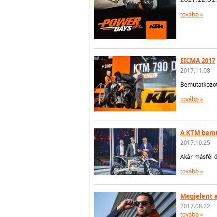
tovább »
EICMA 2017
2017.11.08
Bemutatkozot
tovább »
A KTM bemu
2017.10.25
Akár másfél ó
tovább »
Megjelent 
2017.08.22
tovább »