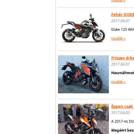
tovább »
Fehér DUKE
2017.04.07
Duke 125 WH
tovább »
Frissen érk
2017.04.07
Használtmoto
tovább »
Éppen csak 
2017.04.03
A 2017-es DU
Magáért bes