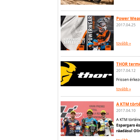
Power Wear 
2017.04.25
tovább »
THOR termé
2017.04.12
Frissen érkez
tovább »
A KTM tört
2017.04.10
A KTM történ
Espargaro és
ráadásul Oli