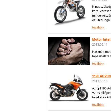
Nincs szüksé
kora. Veresen
mindenki szá
Az utcai legá
tovább »
Motor hitel,
2013.06.11
Használt moto
tapasztalata 
tovább »
1190 ADVEN
2013.06.10
Az új 1190 Ad
V2-es elképes
tankkal és AB
tovább »