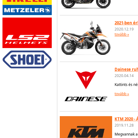
2021-ben ér
2020.12.19
tovább »
Dainese ruh
2020.04.14
Kattints és n
tovább »
KTM 2020 - 
2019.11.28
Megvannak a 