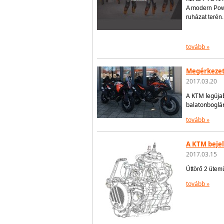
A modern Powe
ruházat terén.
tovább »
Megérkezet
2017.03.20
A KTM legújab
balatonboglár
tovább »
A KTM bejel
2017.03.15
Úttörő 2 ütem
tovább »