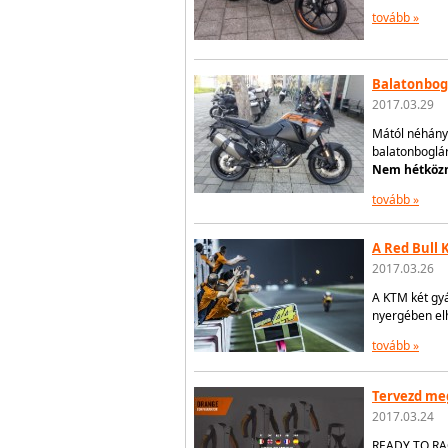
tovább »
Balatonbog
2017.03.29
Mától néhány 
balatonboglár
Nem hétközn
tovább »
A Red Bull
2017.03.26
A KTM két gyá
nyergében elh
tovább »
Tervezd meg
2017.03.24
READY TO RAC