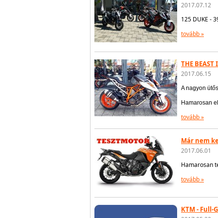
2017.07.12
125 DUKE - 3
tovább »
THE BEAST 
2017.06.15
A nagyon ütő
Hamarosan el
tovább »
Már nem kel
2017.06.01
Hamarosan te
tovább »
KTM - Full-