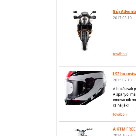
5 új Advent
2017.03.10
tovább »
LS2 bukósi
2015.07.13
A bukósisak p
A spanyol már
innovációk me
csinálják?
tovább »
A KTM FREE
2014.10.23