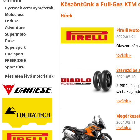
Motorok
Köszöntünk a Full-Gas KTM o
Gyermek versenymotorok
Motocross
Hírek
Enduro
Adventure
Pirelli Mot
Supermoto
2022.01.04
Duke
Olaszország 
Supersport
Dualsport
tovább »
FREERIDE E
Sport túra
Szerezd be 
Készleten lévő motorjaink
2021.05.10
A PIRELLI leg
szet az ajándé
tovább »
Megérkezett
2021.03.11
tovább »