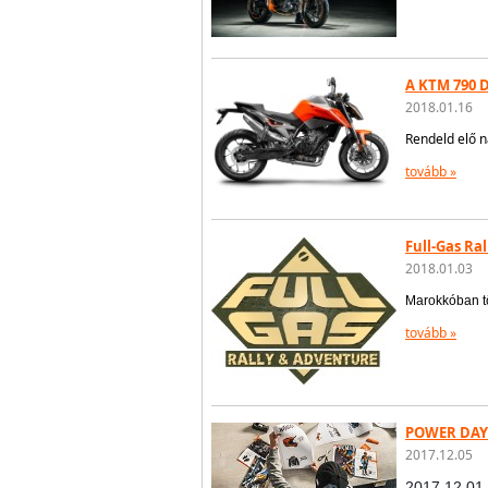
A KTM 790 
2018.01.16
Rendeld elő 
tovább »
Full-Gas Ra
2018.01.03
Marokkóban tö
tovább »
POWER DAYS
2017.12.05
2017.12.01.