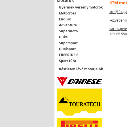
Motorok
KTM moto
Gyermek versenymotorok
ktm@fullga
Motocross
Enduro
közvetlen 
Adventure
sarlos.pete
Supermoto
+36 85 550
Duke
Supersport
Dualsport
FREERIDE E
Sport túra
Készleten lévő motorjaink