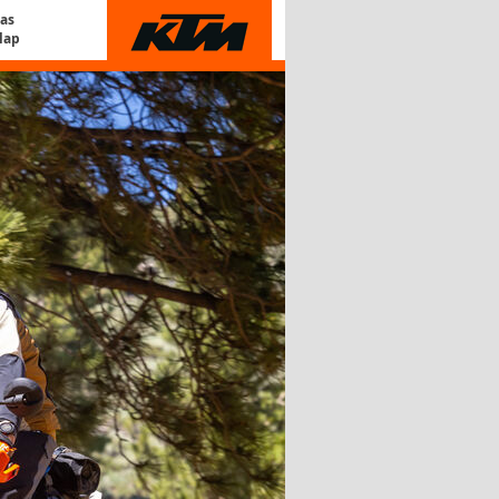
Gas
lap