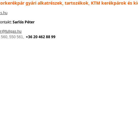
rkerékpár gyári alkatrészek, tartozékok, KTM kerékpárok és ki
s.hu
kontakt:
Sarlós Péter
r
@fullgas.hu
+36 20 462 88 99
 560, 550 561,