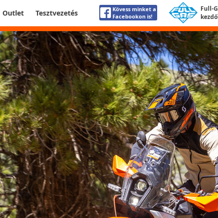
Full-
Kövess minket a
Outlet
Tesztvezetés
Facebookon is!
kezdő