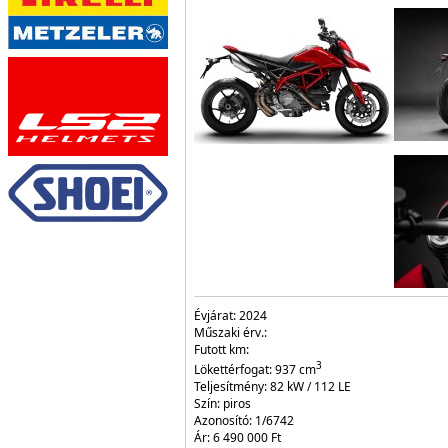
Évjárat:
2024
Műszaki érv.:
Futott km:
3
Lökettérfogat:
937
cm
Teljesítmény:
82 kW / 112 LE
Szín:
piros
Azonosító:
1/6742
Ár:
6 490 000 Ft