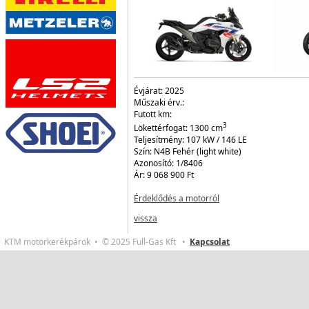
Évjárat:
2025
Műszaki érv.:
Futott km:
3
Lökettérfogat:
1300
cm
Teljesítmény:
107 kW / 146 LE
Szín:
N4B Fehér (light white)
Azonosító:
1/8406
Ár:
9 068 900 Ft
Érdeklődés a motorról
vissza
KTM motorkerékpárok • © 2025 Full-Gas Kft •
Kapcsolat