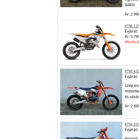
9480)
Ár: 2 99
KTM 12
Évjárat:
Ár: 3 76
Akciós á
KTM 450
Évjárat:
Szép esz
motorke
és vásá
Ár: 2 89
KTM 350
Évjárat:
Normál 