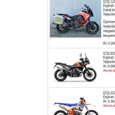
KTM 12
Évjárat:
Futott 
Teljesít
Újonnan
motorik
megtekin
kényelm
Ár: 5 20
KTM 89
Évjárat:
Teljesít
Ár: 6 00
Akciós á
KTM 350
Évjárat:
Ár: 5 36
Akciós á