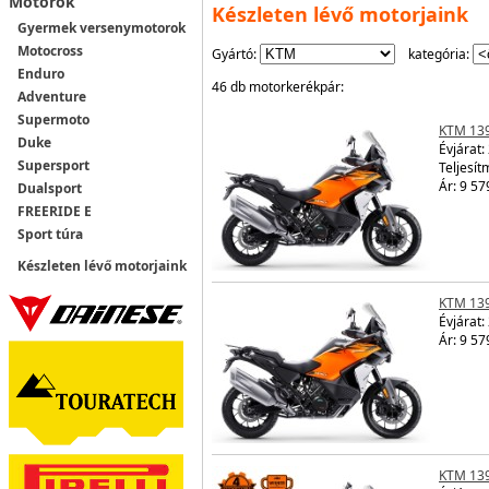
Motorok
Készleten lévő motorjaink
Gyermek versenymotorok
Motocross
Gyártó:
kategória:
Enduro
46 db motorkerékpár:
Adventure
Supermoto
KTM 13
Duke
Évjárat:
Supersport
Teljesít
Ár: 9 57
Dualsport
FREERIDE E
Sport túra
Készleten lévő motorjaink
KTM 13
Évjárat:
Ár: 9 57
KTM 13