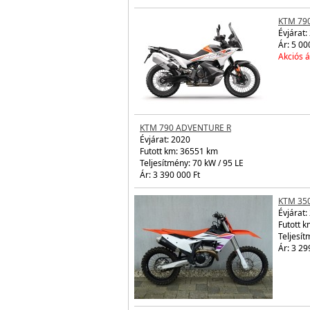
KTM 79
Évjárat:
Ár: 5 00
Akciós á
KTM 790 ADVENTURE R
Évjárat:
2020
Futott km: 36551 km
Teljesítmény: 70 kW / 95 LE
Ár: 3 390 000 Ft
KTM 35
Évjárat:
Futott k
Teljesít
Ár: 3 29