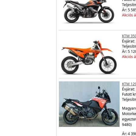
Teljesít
Ár: 5 58
Akciós á
KTM 350
Évjárat:
Teljesít
Ár: 5 12
Akciós á
KTM 12
Évjárat:
Futott 
Teljesít
Magyaro
Motorke
egyezte
9480)
Ár: 4 39