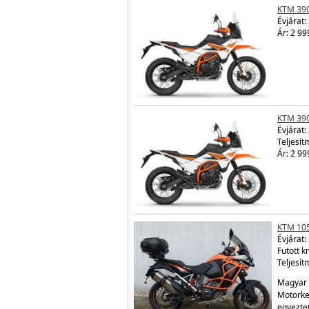
KTM 39
Évjárat:
Ár: 2 99
KTM 39
Évjárat:
Teljesít
Ár: 2 99
KTM 10
Évjárat:
Futott 
Teljesít
Magyar 
Motorke
egyezte