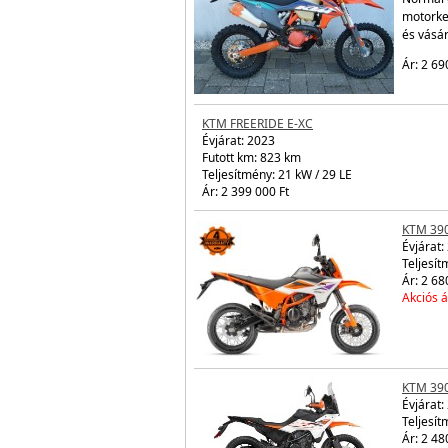
motorke
és vásá
Ár: 2 69
KTM FREERIDE E-XC
Évjárat:
2023
Futott km: 823 km
Teljesítmény: 21 kW / 29 LE
Ár: 2 399 000 Ft
KTM 39
Évjárat:
Teljesít
Ár: 2 68
Akciós á
KTM 39
Évjárat:
Teljesít
Ár: 2 48