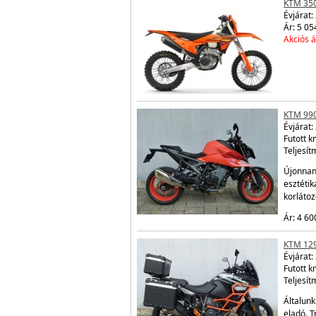
KTM 350
Évjárat:
Ár: 5 05
Akciós á
KTM 99
Évjárat:
Futott 
Teljesít
Újonnan 
esztétik
korláto
Ár: 4 60
KTM 12
Évjárat:
Futott 
Teljesít
Általunk
eladó. T