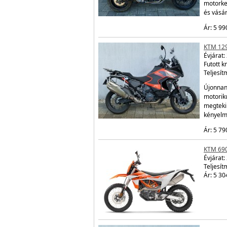
motorke
és vásá
Ár: 5 99
KTM 12
Évjárat:
Futott 
Teljesít
Újonnan
motorik
megtekin
kényelm
Ár: 5 79
KTM 69
Évjárat:
Teljesít
Ár: 5 30