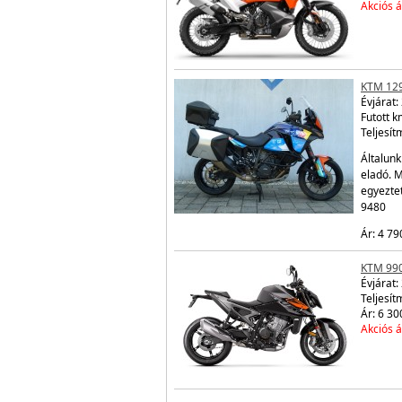
Akciós á
KTM 12
Évjárat:
Futott 
Teljesít
Általunk
eladó. 
egyezte
9480
Ár: 4 79
KTM 99
Évjárat:
Teljesít
Ár: 6 30
Akciós á