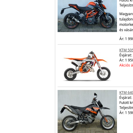
Futott 
Teljesít
Magyaror
tulajdon
motorke
és vásá
Ár: 1 99
KTM 50
Évjárat:
Ár: 1 95
Akciós á
KTM 64
Évjárat:
Futott 
Teljesít
Ár: 1 59