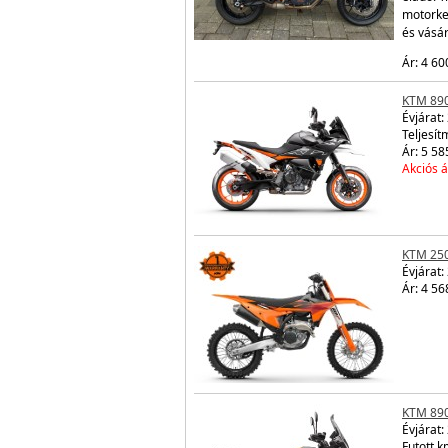
motorke
és vásá
Ár: 4 60
KTM 89
Évjárat:
Teljesít
Ár: 5 58
Akciós á
KTM 250
Évjárat:
Ár: 4 56
KTM 89
Évjárat:
Futott 