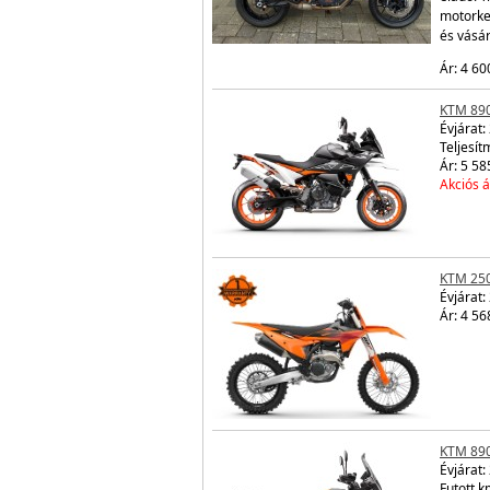
motorke
és vásá
Ár: 4 60
KTM 89
Évjárat:
Teljesít
Ár: 5 58
Akciós á
KTM 250
Évjárat:
Ár: 4 56
KTM 89
Évjárat:
Futott 