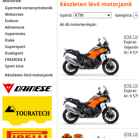
Motorok
Készleten lévő motorjaink
Gyermek versenymotorok
Motocross
Gyártó:
kategória:
Enduro
46 db motorkerékpár:
Adventure
Supermoto
KTM 13
Duke
Évjárat:
Supersport
Teljesít
Ár: 9 57
Dualsport
FREERIDE E
Sport túra
Készleten lévő motorjaink
KTM 13
Évjárat:
Ár: 9 57
KTM 13