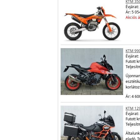
KTM 350
Évjárat:
Ár: 5 05
Akciós á
KTM 99
Évjárat:
Futott 
Teljesít
Újonnan 
esztétik
korláto
Ár: 4 60
KTM 12
Évjárat:
Futott 
Teljesít
Általunk
eladó. T