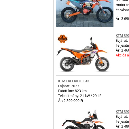
motorke
és vásá
Ár: 2 69
KTM 39
Évjárat:
Teljesít
Ár: 2 46
Akciós á
KTM FREERIDE E-XC
Évjárat:
2023
Futott km: 823 km
Teljesítmény: 21 kW / 29 LE
Ár: 2 399 000 Ft
KTM 39
Évjárat:
Teljesít
Ár: 2 48