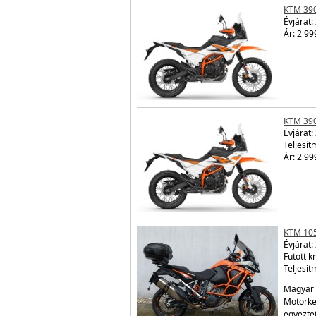
KTM 39
Évjárat:
Ár: 2 99
KTM 39
Évjárat:
Teljesít
Ár: 2 99
KTM 10
Évjárat:
Futott 
Teljesít
Magyar 
Motorke
egyezte