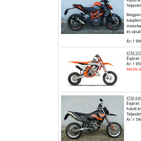
Futott 
Teljesít
Magyaror
tulajdon
motorke
és vásá
Ár: 1 99
KTM 50
Évjárat:
Ár: 1 95
Akciós á
KTM 64
Évjárat:
Futott 
Teljesít
Ár: 1 59