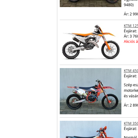
9480)
Ár: 2 99
KTM 12
Évjárat:
Ár: 3 76
Akciós á
KTM 450
Évjárat:
Szép esz
motorke
és vásá
Ár: 2 89
KTM 350
Évjárat:
Normál 