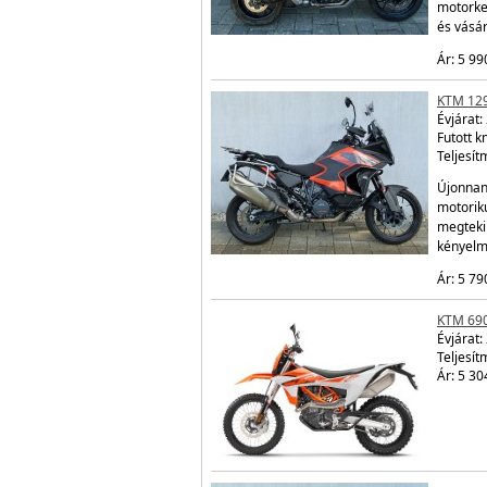
motorke
és vásá
Ár: 5 99
KTM 12
Évjárat:
Futott 
Teljesít
Újonnan
motorik
megtekin
kényelm
Ár: 5 79
KTM 69
Évjárat:
Teljesít
Ár: 5 30