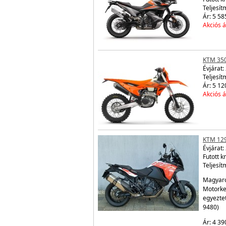
Teljesít
Ár: 5 58
Akciós á
KTM 350
Évjárat:
Teljesít
Ár: 5 12
Akciós á
KTM 12
Évjárat:
Futott 
Teljesít
Magyaro
Motorke
egyezte
9480)
Ár: 4 39