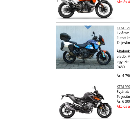
Akciós á
KTM 12
Évjárat:
Futott 
Teljesít
Általunk
eladó. 
egyezte
9480
Ár: 4 79
KTM 99
Évjárat:
Teljesít
Ár: 6 30
Akciós á