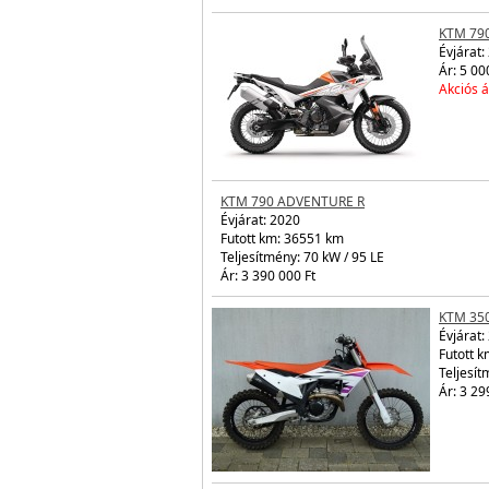
KTM 79
Évjárat:
Ár: 5 00
Akciós á
KTM 790 ADVENTURE R
Évjárat:
2020
Futott km: 36551 km
Teljesítmény: 70 kW / 95 LE
Ár: 3 390 000 Ft
KTM 35
Évjárat:
Futott k
Teljesít
Ár: 3 29