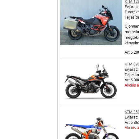
KTM 12
Évjárat:
Futott 
Teljesít
Újonnan
motorik
megtekin
kényelm
Ár: 5 20
KTM 89
Évjárat:
Teljesít
Ár: 6 00
Akciós á
KTM 350
Évjárat:
Ár: 5 36
Akciós á