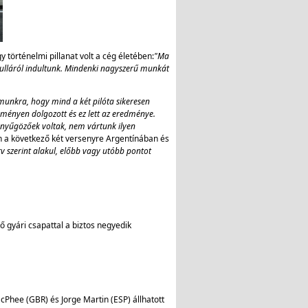
 történelmi pillanat volt a cég életében:
"Ma
nulláról indultunk. Mindenki nagyszerű munkát
unkra, hogy mind a két pilóta sikeresen
ményen dolgozott és ez lett az eredménye.
enyűgözőek voltak, nem vártunk ilyen
 a következő két versenyre Argentínában és
v szerint alakul, előbb vagy utóbb pontot
ő gyári csapattal a biztos negyedik
cPhee (GBR) és Jorge Martin (ESP) állhatott