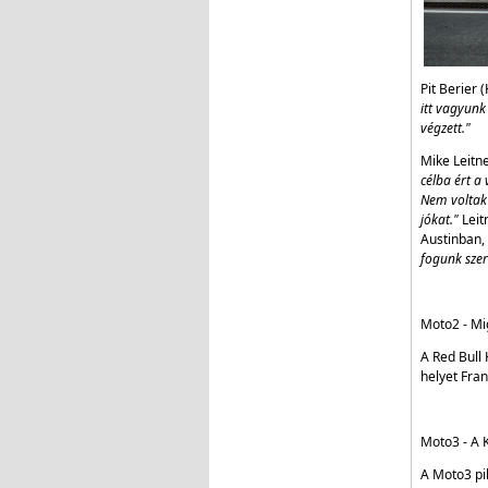
Pit Berier 
itt vagyunk
végzett."
Mike Leit
célba ért a
Nem voltak 
jókat."
Leit
Austinban, 
fogunk szer
Moto2 - Mi
A Red Bull 
helyet Fra
Moto3 - A 
A Moto3 pil