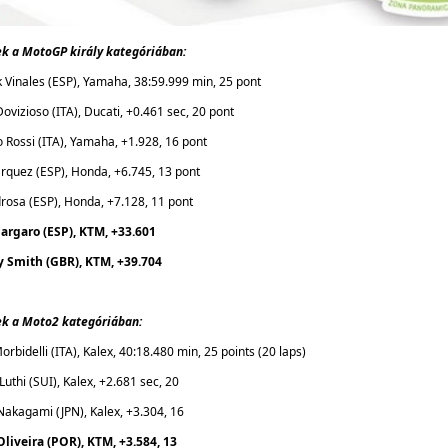
 a MotoGP király kategóriában:
k Vinales (ESP), Yamaha, 38:59.999 min, 25 pont
ovizioso (ITA), Ducati, +0.461 sec, 20 pont
o Rossi (ITA), Yamaha, +1.928, 16 pont
rquez (ESP), Honda, +6.745, 13 pont
drosa (ESP), Honda, +7.128, 11 pont
pargaro (ESP), KTM, +33.601
y Smith (GBR), KTM, +39.704
k a Moto2 kategóriában:
orbidelli (ITA), Kalex, 40:18.480 min, 25 points (20 laps)
uthi (SUI), Kalex, +2.681 sec, 20
Nakagami (JPN), Kalex, +3.304, 16
Oliveira (POR), KTM, +3.584, 13