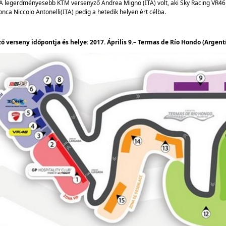
A legerdményesebb KTM versenyző Andrea Migno (ITA) volt, aki Sky Racing VR46 sz
nca Niccolo Antonelli(ITA) pedig a hetedik helyen ért célba.
ő verseny időpontja és helye: 2017. Április 9.– Termas de Río Hondo (Argent