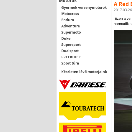
Motorok
A Red 
Gyermek versenymotorok
2017.03.26
Motocross
Ezen a ver
Enduro
harmadik sz
Adventure
Supermoto
Duke
Supersport
Dualsport
FREERIDE E
Sport túra
Készleten lévő motorjaink