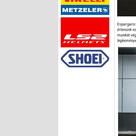
Espargaro:
értenünk ez
munkát vége
legkemény