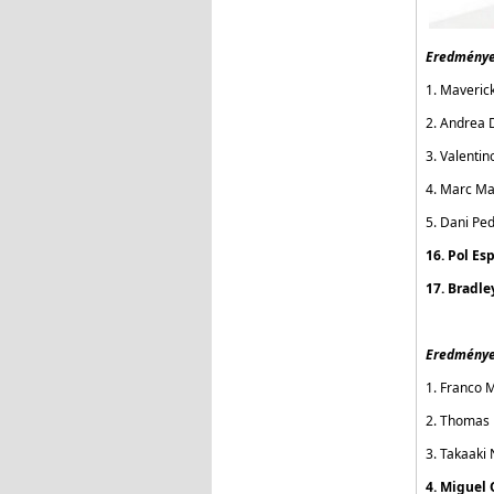
Eredmények
1. Maveric
2. Andrea D
3. Valentin
4. Marc Ma
5. Dani Pe
16. Pol Es
17. Bradle
Eredménye
1. Franco M
2. Thomas L
3. Takaaki 
4. Miguel 