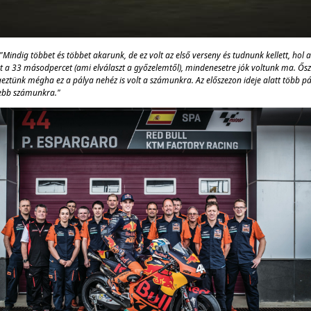
"Mindig többet és többet akarunk, de ez volt az első verseny és tudnunk kellett, hol 
t a 33 másodpercet (ami elválaszt a győzelemtől), mindenesetre jók voltunk ma. Ősz
ztünk mégha ez a pálya nehéz is volt a számunkra. Az előszezon ideje alatt több pál
ebb számunkra."