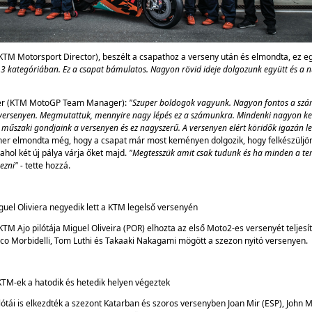
(KTM Motorsport Director), beszélt a csapathoz a verseny után és elmondta, ez egy
 3 kategóriában. Ez a csapat bámulatos. Nagyon rövid ideje dolgozunk együtt és a 
ner (KTM MotoGP Team Manager):
"Szuper boldogok vagyunk. Nagyon fontos a szám
 versenyen. Megmutattuk, mennyire nagy lépés ez a számunkra. Mindenki nagyon ke
műszaki gondjaink a versenyen és ez nagyszerű. A versenyen elért köridők igazán l
ner elmondta még, hogy a csapat már most keményen dolgozik, hogy felkészüljön
ahol két új pálya várja őket majd.
"Megtesszük amit csak tudunk és ha minden a ter
ezni" -
tette hozzá.
guel Oliviera negyedik lett a KTM legelső versenyén
KTM Ajo pilótája Miguel Oliveira (POR) elhozta az első Moto2-es versenyét teljesít
nco Morbidelli, Tom Luthi és Takaaki Nakagami mögött a szezon nyitó versenyen.
KTM-ek a hatodik és hetedik helyen végeztek
ótái is elkezdték a szezont Katarban és szoros versenyben Joan Mir (ESP), John M