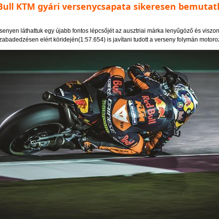
Bull KTM gyári versenycsapata sikeresen bemutat
senyen láthattuk egy újabb fontos lépcsőjét az ausztriai márka lenyűgöző és viszon
abadedzésen elért köridején(1:57.654) is javítani tudott a verseny folymán motoroz