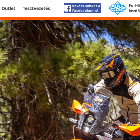
Full-
Kövess minket a
Outlet
Tesztvezetés
Facebookon is!
kezdő