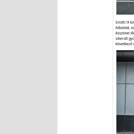
Smith:
"A k
hibáztak, e
köszönet il
sikerült gy
következő 