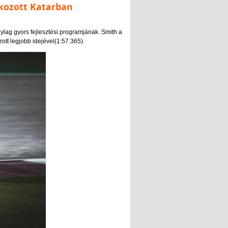
kozott Katarban
ylag gyors fejlesztési programjának. Smith a
ott legjobb idejével(1:57.365).