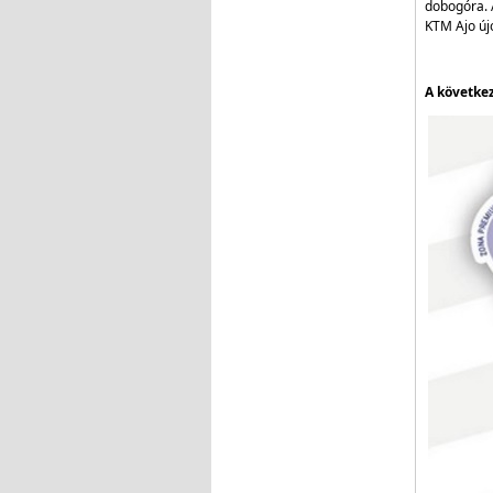
dobogóra. 
KTM Ajo újo
A következ