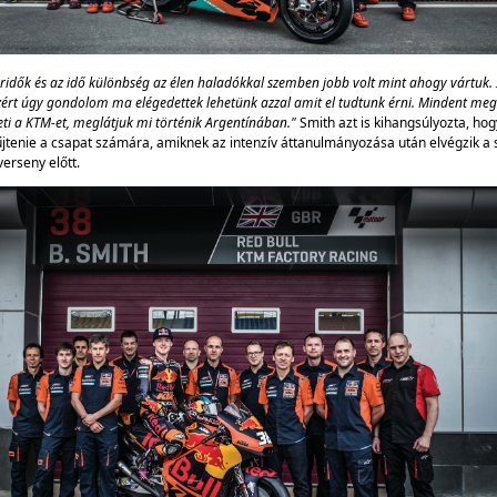
öridők és az idő különbség az élen haladókkal szemben jobb volt mint ahogy vártuk.
zért úgy gondolom ma elégedettek lehetünk azzal amit el tudtunk érni. Mindent me
leti a KTM-et, meglátjuk mi történik Argentínában."
Smith azt is kihangsúlyozta, ho
űjtenie a csapat számára, amiknek az intenzív áttanulmányozása után elvégzik a s
verseny előtt.