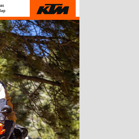
Gas
lap