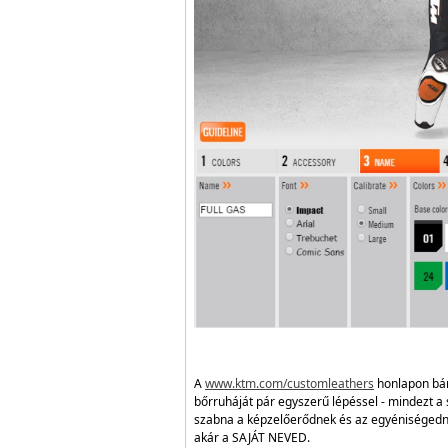
A
www.ktm.com/customleathers
honlapon bárk
bőrruháját pár egyszerű lépéssel - mindezt 
szabna a képzelőerődnek és az egyéniségedne
akár a SAJÁT NEVED.