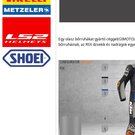
Egy olasz bőrruhákat gyártó céggel(GIMOTO) 
bőrruháinak, az RSX dzsekik és nadrágok egy