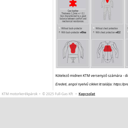
Kötelező midnen KTM versenyző számára - diz
Eredeti, angol nyelvű cikket itt találja:
https://
KTM motorkerékpárok • © 2025 Full-Gas Kft •
Kapcsolat