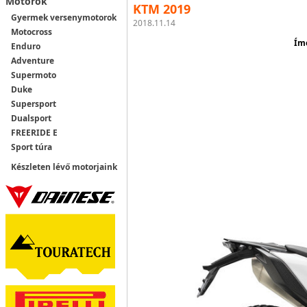
Motorok
KTM 2019
Gyermek versenymotorok
2018.11.14
Motocross
Íme
Enduro
Adventure
Supermoto
Duke
Supersport
Dualsport
FREERIDE E
Sport túra
Készleten lévő motorjaink