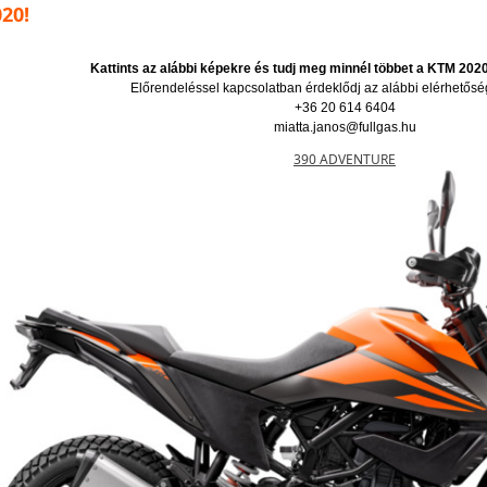
20!
Kattints az alábbi képekre és tudj meg minnél többet a KTM 2020
Előrendeléssel kapcsolatban érdeklődj az alábbi elérhetősé
+36 20 614 6404
miatta.janos@fullgas.hu
390 ADVENTURE