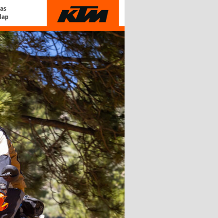
Gas
lap