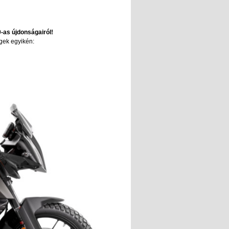
-as újdonságairól!
gek egyikén: