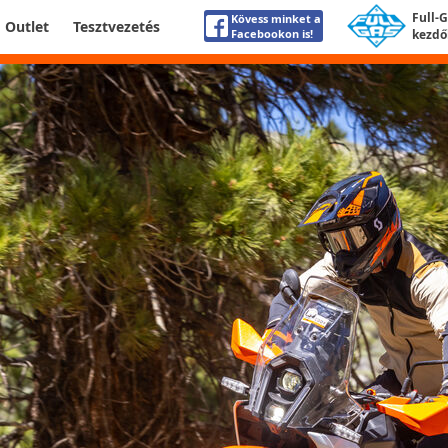
Full-
Kövess minket a
Outlet
Tesztvezetés
Facebookon is!
kezdő