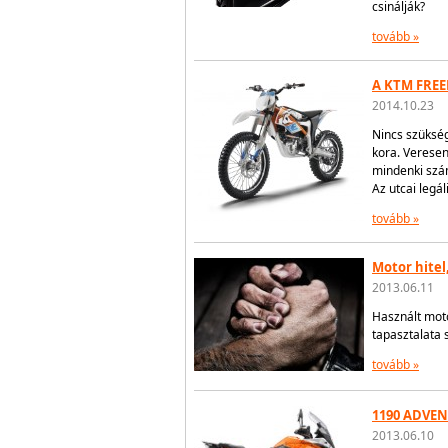
csinálják?
tovább »
A KTM FREE
2014.10.23
Nincs szüksé
kora. Veresen
mindenki szá
Az utcai legá
tovább »
Motor hitel,
2013.06.11
Használt moto
tapasztalata 
tovább »
1190 ADVEN
2013.06.10