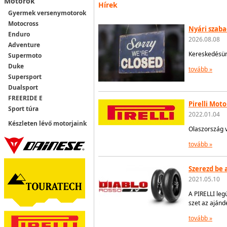
Motorok
Hírek
Gyermek versenymotorok
Motocross
Nyári szab
Enduro
2026.08.08
Adventure
Kereskedésünk
Supermoto
Duke
tovább »
Supersport
Dualsport
FREERIDE E
Pirelli Mot
Sport túra
2022.01.04
Készleten lévő motorjaink
Olaszország 
tovább »
Szerezd be 
2021.05.10
A PIRELLI leg
szet az ajándé
tovább »