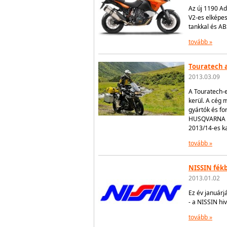
Az új 1190 Ad
V2-es elképes
tankkal és AB
tovább »
Touratech a
2013.03.09
A Touratech-e
kerül. A cég 
gyártók és f
HUSQVARNA ki
2013/14-es ka
tovább »
NISSIN fékb
2013.01.02
Ez év januárj
- a NISSIN hiv
tovább »