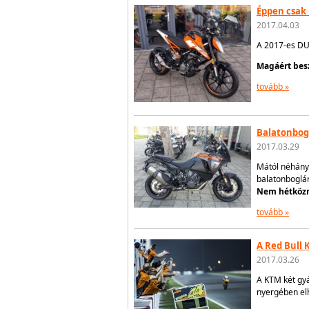
Éppen csak 
2017.04.03
A 2017-es DU
Magáért bes
tovább »
Balatonbog
2017.03.29
Mától néhány 
balatonboglár
Nem hétközn
tovább »
A Red Bull
2017.03.26
A KTM két gyá
nyergében elh