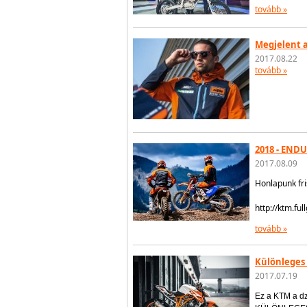
tovább »
Megjelent 
2017.08.22
tovább »
2018 - END
2017.08.09
Honlapunk fr
http://ktm.fu
tovább »
Különleges
2017.07.19
Ez a KTM a dz