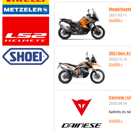
Megérkezett
2021.03.11
tovább »
2021-ben ér
2020.12.19
tovább »
Dainese ruh
2020.04.14
Kattints és n
tovább »