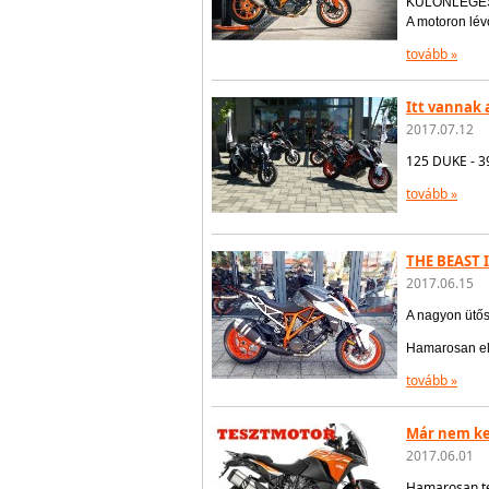
KÜLÖNLEGES K
A motoron lév
tovább »
Itt vannak 
2017.07.12
125 DUKE - 3
tovább »
THE BEAST 
2017.06.15
A nagyon ütő
Hamarosan el
tovább »
Már nem kel
2017.06.01
Hamarosan te