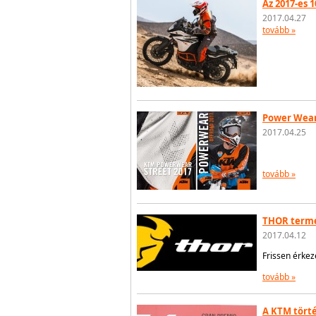
Az 2017-es
2017.04.27
tovább »
Power Wear 
2017.04.25
tovább »
THOR termé
2017.04.12
Frissen érkez
tovább »
A KTM tört