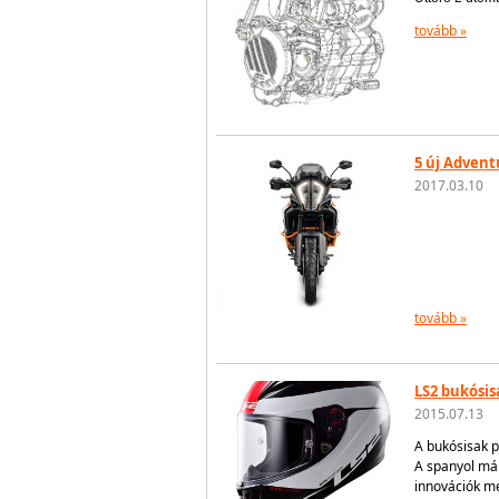
tovább »
5 új Advent
2017.03.10
tovább »
LS2 bukósi
2015.07.13
A bukósisak p
A spanyol már
innovációk me