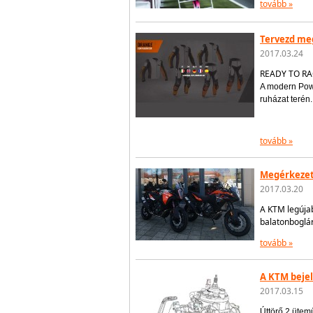
tovább »
Tervezd meg
2017.03.24
READY TO RAC
A modern Powe
ruházat terén.
tovább »
Megérkezet
2017.03.20
A KTM legújab
balatonboglár
tovább »
A KTM bejel
2017.03.15
Úttörő 2 ütem