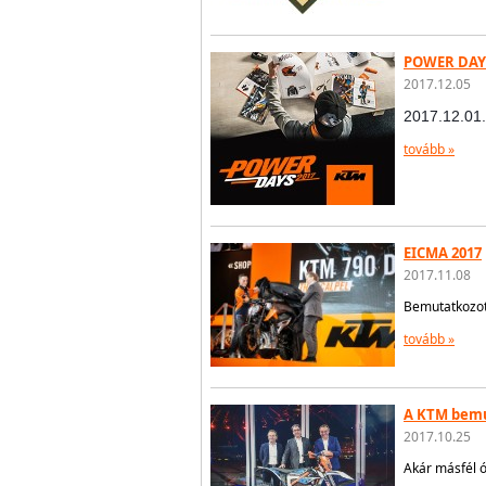
POWER DAYS
2017.12.05
2017.12.01.
tovább »
EICMA 2017
2017.11.08
Bemutatkozot
tovább »
A KTM bemu
2017.10.25
Akár másfél ó