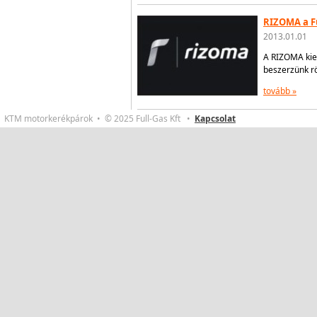
RIZOMA a F
2013.01.01
A RIZOMA kieg
beszerzünk rö
tovább »
KTM motorkerékpárok • © 2025 Full-Gas Kft •
Kapcsolat