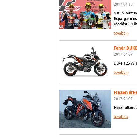
2017.04.10
A KTM történ
Espargaro és
ráadásul Oli
tovább »
Fehér DUKE
2017.04.07
Duke 125 WH
tovább »
Frissen érk
2017.04.07
Használtmoto
tovább »