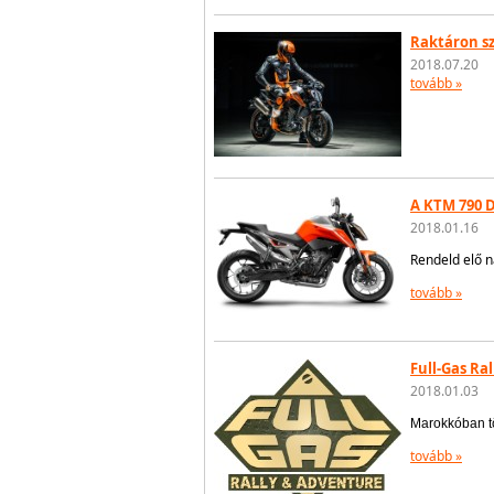
Raktáron s
2018.07.20
tovább »
A KTM 790 
2018.01.16
Rendeld elő 
tovább »
Full-Gas Ra
2018.01.03
Marokkóban tö
tovább »