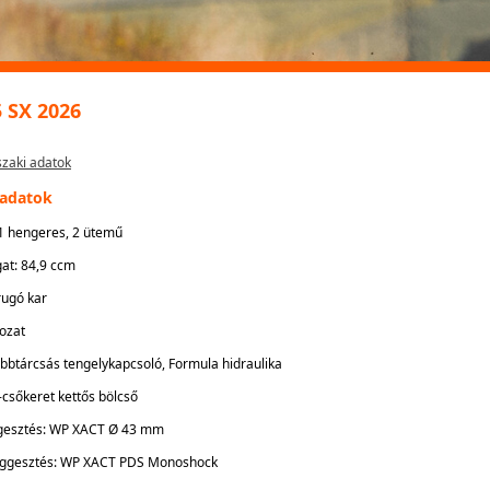
 SX 2026
zaki adatok
 adatok
 1 hengeres, 2 ütemű
gat: 84,9 ccm
rugó kar
kozat
öbbtárcsás tengelykapcsoló, Formula hidraulika
-csőkeret kettős bölcső
ggesztés: WP XACT Ø 43 mm
függesztés: WP XACT PDS Monoshock