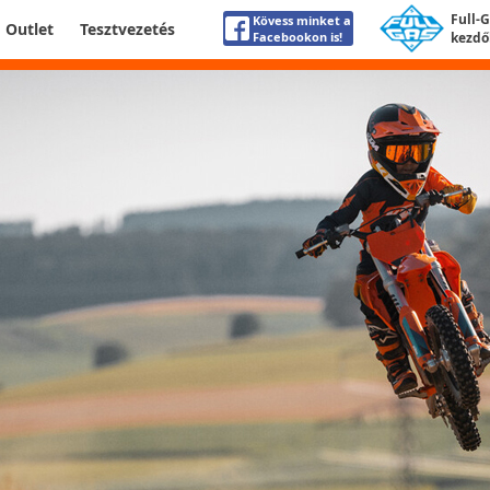
Full-
Kövess minket a
Outlet
Tesztvezetés
Facebookon is!
kezdő