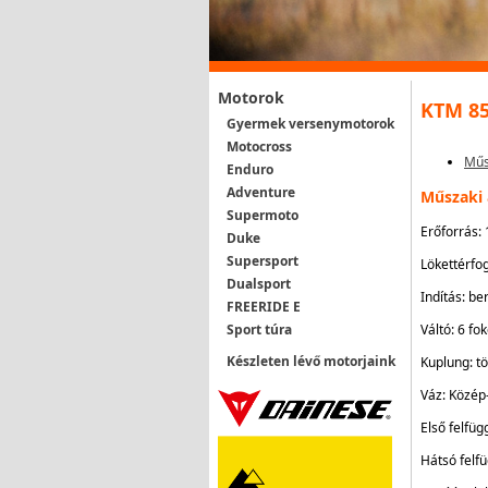
Motorok
KTM 85
Gyermek versenymotorok
Motocross
Műs
Enduro
Adventure
Műszaki
Supermoto
Erőforrás:
Duke
Supersport
Lökettérfo
Dualsport
Indítás: be
FREERIDE E
Váltó: 6 fo
Sport túra
Készleten lévő motorjaink
Kuplung: t
Váz: Közép
Első felfü
Hátsó fel