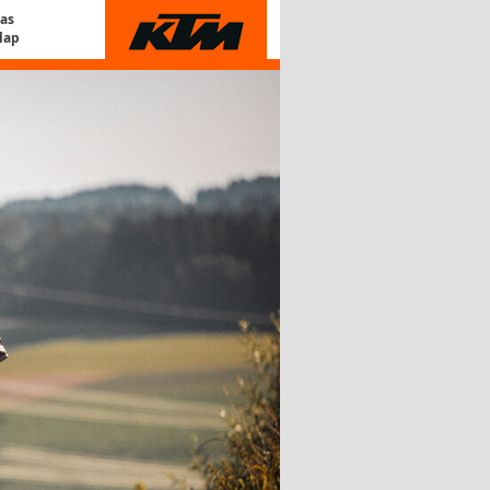
Gas
lap