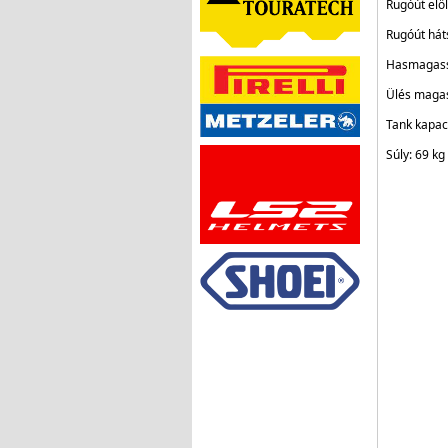
Rugóút elö
Rugóút há
Hasmagas
Ülés maga
Tank kapaci
Súly: 69 kg