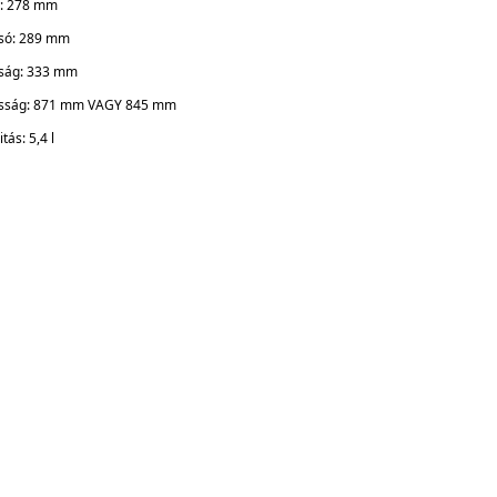
l: 278 mm
tsó: 289 mm
ság: 333 mm
sság: 871 mm VAGY 845 mm
tás: 5,4 l