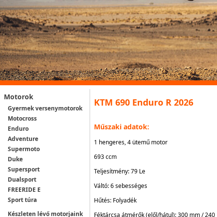
Motorok
KTM 690 Enduro R 2026
Gyermek versenymotorok
Motocross
Műszaki adatok:
Enduro
Adventure
1 hengeres, 4 ütemű motor
Supermoto
693 ccm
Duke
Supersport
Teljesítmény: 79 Le
Dualsport
Váltó: 6 sebességes
FREERIDE E
Sport túra
Hűtés: Folyadék
Készleten lévő motorjaink
Féktárcsa átmérők (elől/hátul): 300 mm / 24