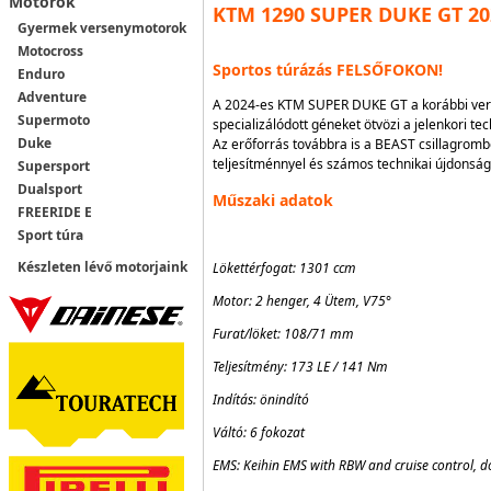
Motorok
KTM 1290 SUPER DUKE GT 20
Gyermek versenymotorok
Motocross
Sportos túrázás FELSŐFOKON!
Enduro
Adventure
A 2024-es KTM SUPER DUKE GT a korábbi verzi
Supermoto
specializálódott géneket ötvözi a jelenkori t
Duke
Az erőforrás továbbra is a BEAST csillagrom
teljesítménnyel és számos technikai újdonságg
Supersport
Dualsport
Műszaki adatok
FREERIDE E
Sport túra
Készleten lévő motorjaink
Lökettérfogat: 1301 ccm
Motor: 2 henger, 4 Ütem, V75
°
Furat/löket: 108/71 mm
Teljesítmény: 173 LE / 141 Nm
Indítás: önindító
Váltó: 6 fokozat
EMS: Keihin EMS with RBW and cruise control, d