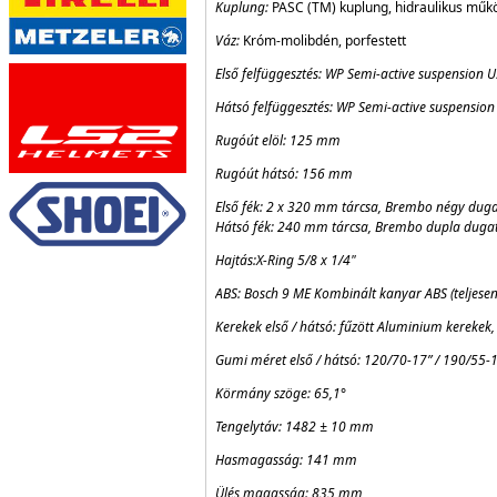
Kuplung:
PASC (TM) kuplung, hidraulikus műk
Váz:
Króm-molibdén, porfestett
Első felfüggesztés: WP Semi-active suspension
Hátsó felfüggesztés: WP Semi-active suspensi
Rugóút elöl: 125 mm
Rugóút hátsó: 156 mm
Első fék: 2 x 320 mm tárcsa, Brembo négy dugat
Hátsó fék: 240 mm tárcsa, Brembo dupla dugat
Hajtás:X-Ring 5/8 x 1/4"
ABS: Bosch 9 ME Kombinált kanyar ABS (teljes
Kerekek első / hátsó: fűzött Aluminium kerekek, 
Gumi méret első / hátsó: 120/70-17” / 190/55-
Körmány szöge: 65,1°
Tengelytáv: 1482 ± 10 mm
Hasmagasság: 141 mm
Ülés magasság: 835 mm