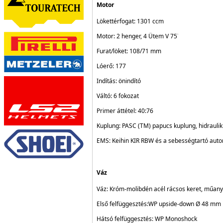
Motor
Lökettérfogat: 1301 ccm
Motor: 2 henger, 4 Ütem V 75˙
Furat/löket: 108/71 mm
Lóerő: 177
Indítás: önindító
Váltó: 6 fokozat
Primer áttétel: 40:76
Kuplung:
PASC (TM) papucs kuplung, hidrauli
EMS:
Keihin KIR RBW és a sebességtartó auto
Váz
Váz:
Króm-molibdén acél rácsos keret, műan
Első felfüggesztés:WP upside-down Ø 48 mm
Hátsó felfüggesztés: WP Monoshock