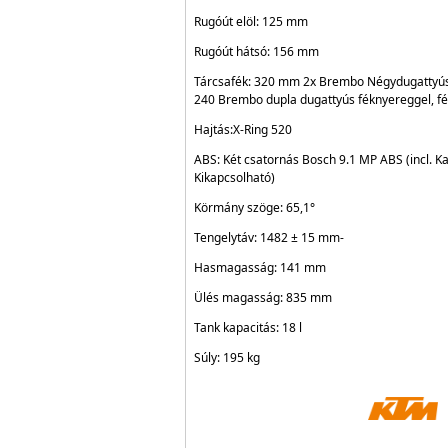
Rugóút elöl: 125 mm
Rugóút hátsó: 156 mm
Tárcsafék: 320 mm 2x Brembo Négydugattyús r
240 Brembo dupla dugattyús féknyereggel, f
Hajtás:X-Ring 520
ABS:
Két csatornás Bosch 9.1 MP ABS (incl.
Kikapcsolható)
Körmány szöge: 65,1°
Tengelytáv: 1482 ± 15 mm-
Hasmagasság: 141 mm
Ülés magasság: 835 mm
Tank kapacitás: 18 l
Súly: 195 kg