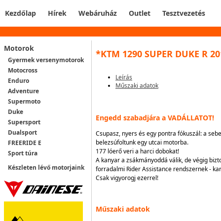
Kezdőlap
Hírek
Webáruház
Outlet
Tesztvezetés
Motorok
*KTM 1290 SUPER DUKE R 20
Gyermek versenymotorok
Motocross
Leírás
Enduro
Műszaki adatok
Adventure
Supermoto
Duke
Engedd szabadjára a VADÁLLATOT!
Supersport
Dualsport
Csupasz, nyers és egy pontra fókuszál: a seb
belezsúfoltunk egy utcai motorba.
FREERIDE E
177 lóerő veri a harci dobokat!
Sport túra
A kanyar a zsákmányoddá válik, de végig bi
Készleten lévő motorjaink
forradalmi Rider Assistance rendszernek - kar
Csak vigyorogj ezerrel!
Műszaki adatok