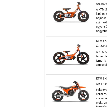
Ár: 350 
A KTM S
kínálnak
bajnoka
számokka
egyensúl
nagyobb 
KTM SX-
Ár: 440 
A KTM SX
tapaszta
ismerik 
van szü
KTM SX
Ár: 1 14
Feltölt
céllal c
szakadék
elektro
biztosí