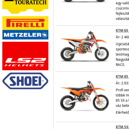
egy való
csúcsmin
fejleszt
választá
KTM 65 
Ár: 2 46
Ugr(at)
sportesz
testmag
Nagyobb
RACE.
KTM 85 
Ár: 2.93
Profi ve
többé m
85 SX a 
váz bebi
Elérhető
KTM SX-