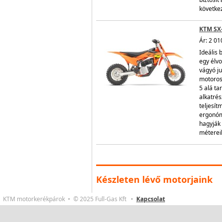
következ
KTM SX
Ár: 2 01
Ideális 
egy élvo
vágyó ju
motoros
5 alá ta
alkatré
teljesít
ergonómi
hagyják 
métereik
Készleten lévő motorjaink
KTM motorkerékpárok • © 2025 Full-Gas Kft •
Kapcsolat