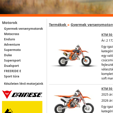
Motorok
Termékek
»
Gyermek versenymotor
Gyermek versenymotorok
Motocross
KTM 50 
Enduro
Ár: 2 17
Adventure
Egy igaz
Supermoto
kategór
Duke
egy való
csúcsmin
Supersport
fejleszt
Dualsport
választá
FREERIDE E
komplet
Sport túra
soft mar
Készleten lévő motorjaink
KTM 50 
2025 ár:
2026 ár:
Egy igaz
kategór