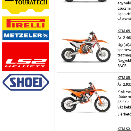
egy való
csúcsmin
fejleszt
választá
KTM 65 
Ár: 2 46
Ugr(at)
sportesz
testmag
Nagyobb
RACE.
KTM 85 
Ár: 2.93
Profi ve
többé m
85 SX a 
váz bebi
Elérhető
KTM SX-