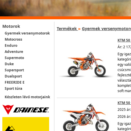
Motorok
Termékek
»
Gyermek versenymotor
Gyermek versenymotorok
Motocross
KTM 50 
Enduro
Ár: 2 17
Adventure
Egy igaz
Supermoto
kategór
Duke
egy való
csúcsmin
Supersport
fejleszt
Dualsport
választá
FREERIDE E
komplet
Sport túra
soft mar
Készleten lévő motorjaink
KTM 50 
2025 ár:
2026 ár:
Egy igaz
kategór