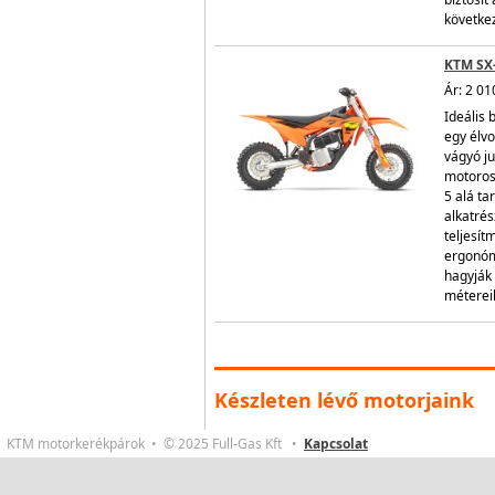
következ
KTM SX
Ár: 2 01
Ideális 
egy élvo
vágyó ju
motoros
5 alá ta
alkatré
teljesít
ergonómi
hagyják 
métereik
Készleten lévő motorjaink
KTM motorkerékpárok • © 2025 Full-Gas Kft •
Kapcsolat