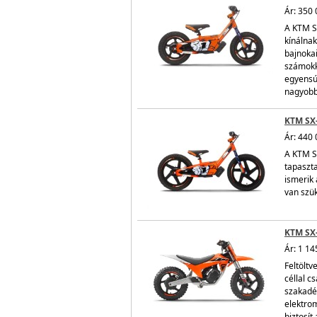
Ár: 350 
A KTM S
kínálnak
bajnoka
számokka
egyensúl
nagyobb 
KTM SX-
Ár: 440 
A KTM SX
tapaszta
ismerik 
van szü
KTM SX
Ár: 1 14
Feltölt
céllal c
szakadék
elektro
biztosí