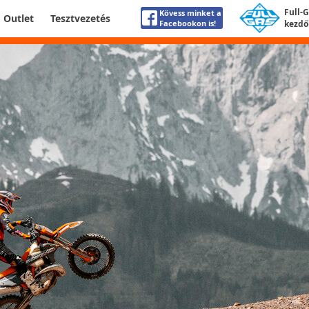
Full-
Kövess minket a
Outlet
Tesztvezetés
Facebookon is!
kezdő