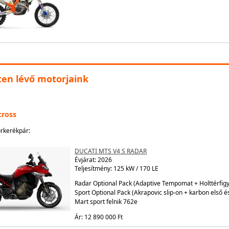
ten lévő motorjaink
cross
rkerékpár:
DUCATI MTS V4 S RADAR
Évjárat:
2026
Teljesítmény: 125 kW / 170 LE
Radar Optional Pack (Adaptive Tempomat + Holttérfigy
Sport Optional Pack (Akrapovic slip-on + karbon első 
Mart sport felnik 762e
Ár: 12 890 000 Ft