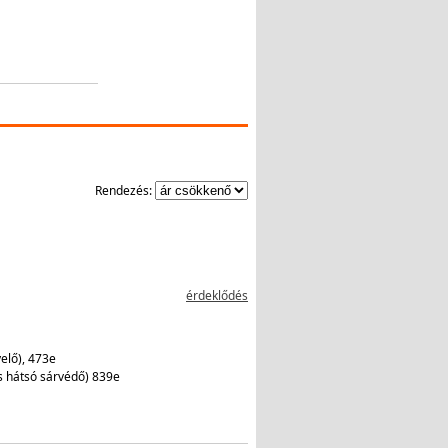
Rendezés:
érdeklődés
elő), 473e
és hátsó sárvédő) 839e