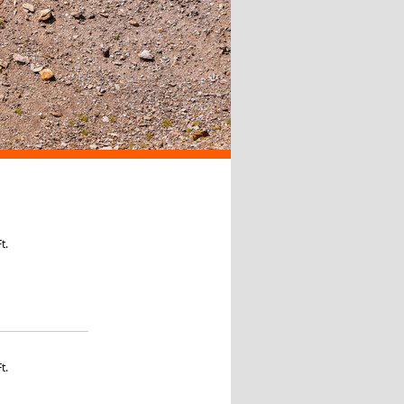
t.
t.