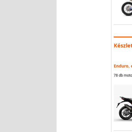
Készle
Enduro, 
78 db moto