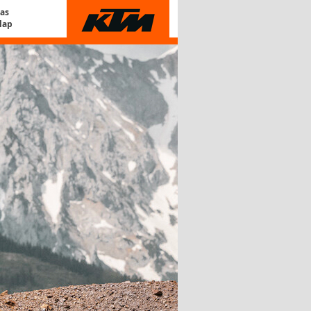
Gas
lap