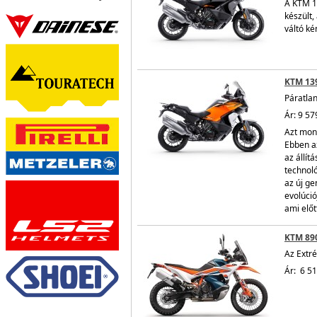
A KTM 1
készült,
váltó ké
KTM 13
Páratlan
Ár: 9 57
Azt mond
Ebben a
az állít
technoló
az új g
evolúció
ami előt
KTM 89
Az Extr
Ár: 6 5