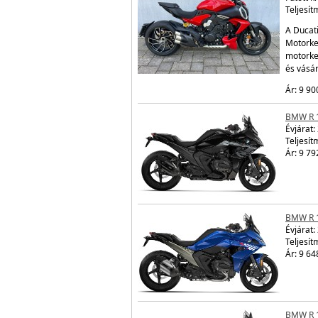
Teljesít
A Ducati
Motorker
motorke
és vásá
Ár: 9 90
BMW R 
Évjárat:
Teljesít
Ár: 9 79
BMW R 
Évjárat:
Teljesít
Ár: 9 64
BMW R 