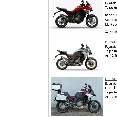
Évjárat:
Teljesít
Radar O
Sport Op
Mart sp
Ár: 12 8
DUCATI
Évjárat:
Teljesít
Ár: 12 4
DUCATI
Évjárat:
Futott 
Teljesít
Ár: 12 4