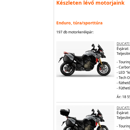
Készleten lévő motorjaink
Enduro, túra/sporttúra
197 db motorkerékpár:
DUCATI
Évjárat:
Teljesít
- Tourin
- Carbo
- LED "
- Tech 
- fúthe
- Fúthe
Ár: 18 5
DUCATI
Évjárat:
Teljesít
- Tourin