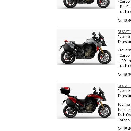
- Carbo
- Top Ca
- Tech 
Ár: 18 4
DUCATI
Évjárat:
Teljesít
- Tourin
- Carbo
- LED "
- Tech 
Ár: 18 3
DUCATI 
Évjárat:
Teljesít
Touring 
Top Cas
Tech Op
Carbon 
Ár: 15 4