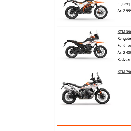
legtere
Ár: 2 99
KTM 39
Rengete
Fehér é
Ár: 2 48
Kedvezm
KTM 79