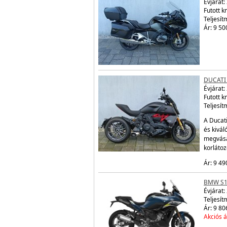
Évjárat:
Futott 
Teljesít
Ár: 9 50
DUCATI 
Évjárat:
Futott 
Teljesít
A Ducati
és kivál
megvásá
korláto
Ár: 9 49
BMW S1
Évjárat:
Teljesít
Ár: 9 80
Akciós á