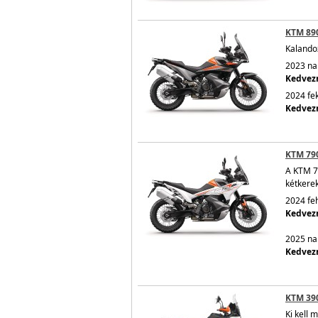
KTM 89
Kalando
2023 nar
Kedvezm
2024 fek
Kedvezm
KTM 79
A KTM 7
kétkerek
2024 feh
Kedvezm
2025 nar
Kedvezm
KTM 39
Ki kell