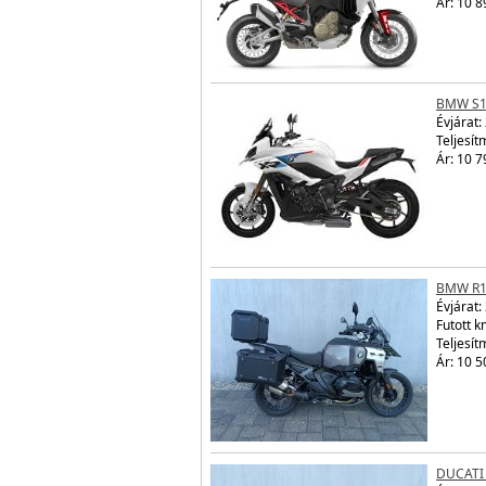
Ár: 10 8
BMW S1
Évjárat:
Teljesít
Ár: 10 7
BMW R1
Évjárat:
Futott 
Teljesít
Ár: 10 5
DUCATI 