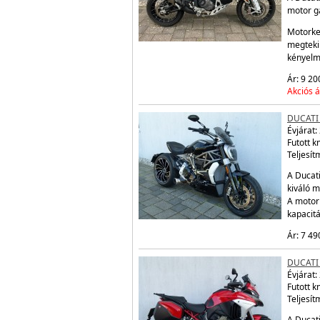
motor ga
Motorke
megtekin
kényelm
Ár: 9 20
Akciós á
DUCATI 
Évjárat:
Futott 
Teljesít
A Ducati
kiváló m
A motor
kapacit
Ár: 7 49
DUCATI
Évjárat:
Futott 
Teljesít
A Ducati