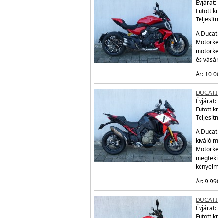
Évjárat:
Futott 
Teljesít
A Ducati
Motorker
motorke
és vásá
Ár: 10 0
DUCATI 
Évjárat:
Futott 
Teljesít
A Ducati
kiváló m
Motorke
megtekin
kényelm
Ár: 9 99
DUCATI 
Évjárat:
Futott 