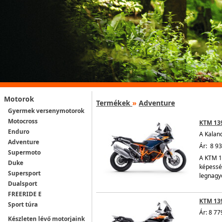
Motorok
Termékek
»
Adventure
Gyermek versenymotorok
Motocross
KTM 13
Enduro
A Kaland
Adventure
Ár: 8 93
Supermoto
A KTM 1
Duke
képesség
Supersport
legnagyo
Dualsport
FREERIDE E
KTM 13
Sport túra
Ár: 8 77
Készleten lévő motorjaink