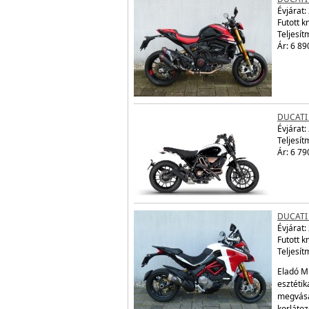
Évjárat:
Futott 
Teljesít
Ár: 6 89
DUCATI
Évjárat:
Teljesít
Ár: 6 79
DUCATI
Évjárat:
Futott 
Teljesít
Eladó Mu
esztétik
megvásá
korláto