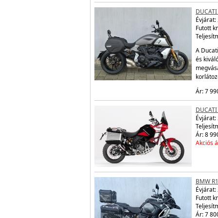
DUCATI 
Évjárat:
Futott 
Teljesít
A Ducati
és kivál
megvásá
korláto
Ár: 7 99
DUCATI
Évjárat:
Teljesít
Ár: 8 99
Akciós á
BMW R1
Évjárat:
Futott 
Teljesít
Ár: 7 80