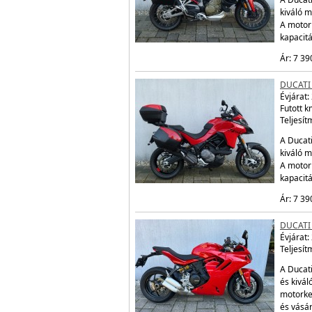
kiváló m
A motor
kapacit
Ár: 7 39
DUCATI
Évjárat:
Futott 
Teljesít
A Ducati
kiváló m
A motor
kapacit
Ár: 7 39
DUCATI
Évjárat:
Teljesít
A Ducati
és kivál
motorke
és vásá