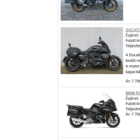
DUCATI
Évjárat:
Futott 
Teljesít
A Ducati
kiváló m
A motor
kapacit
Ár: 7 79
BMW R1
Évjárat:
Futott 
Teljesít
Ár: 7 70