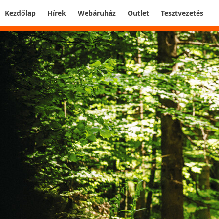
Kezdőlap
Hírek
Webáruház
Outlet
Tesztvezetés