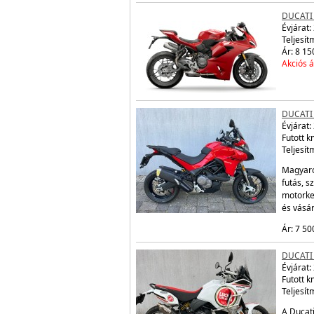
DUCATI
Évjárat:
Teljesít
Ár: 8 15
Akciós á
DUCATI
Évjárat:
Futott 
Teljesít
Magyaro
futás, s
motorke
és vásá
Ár: 7 50
DUCATI
Évjárat:
Futott 
Teljesít
A Ducati