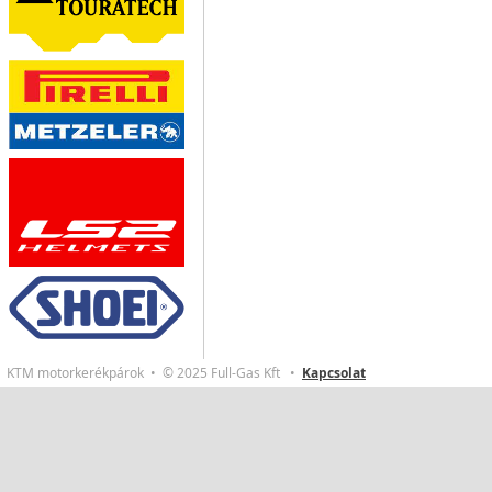
KTM motorkerékpárok • © 2025 Full-Gas Kft •
Kapcsolat