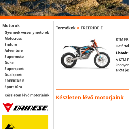
Motorok
Termékek
»
FREERIDE E
Gyermek versenymotorok
Motocross
KTM FR
Enduro
Határta
Adventure
Listaár
Supermoto
A KTM FR
Duke
könnyen
Supersport
erőtelje
Dualsport
FREERIDE E
Sport túra
Készleten lévő motorjaink
Készleten lévő motorjaink