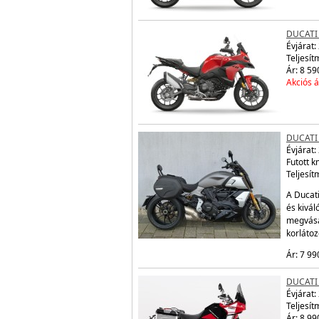
DUCATI
Évjárat:
Teljesít
Ár: 8 59
Akciós á
DUCATI 
Évjárat:
Futott 
Teljesít
A Ducati
és kivál
megvásá
korláto
Ár: 7 99
DUCATI
Évjárat:
Teljesít
Ár: 8 99