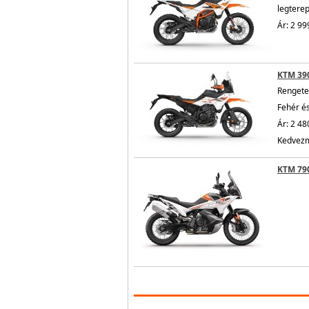
legtere
Ár: 2 99
KTM 39
Rengete
Fehér é
Ár: 2 48
Kedvezm
KTM 79