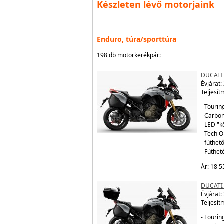
Készleten lévő motorjaink
Enduro, túra/sporttúra
198 db motorkerékpár:
DUCATI
Évjárat:
Teljesít
- Tourin
- Carbo
- LED "
- Tech 
- fúthe
- Fúthe
Ár: 18 5
DUCATI
Évjárat:
Teljesít
- Tourin