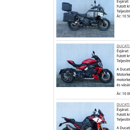
Évjárat:
Futott 
Teljesít
Ár: 10 5
DUCATI 
Évjárat:
Futott 
Teljesít
A Ducati
Motorker
motorke
és vásá
Ár: 10 0
DUCATI 
Évjárat:
Futott 
Teljesít
A Ducati