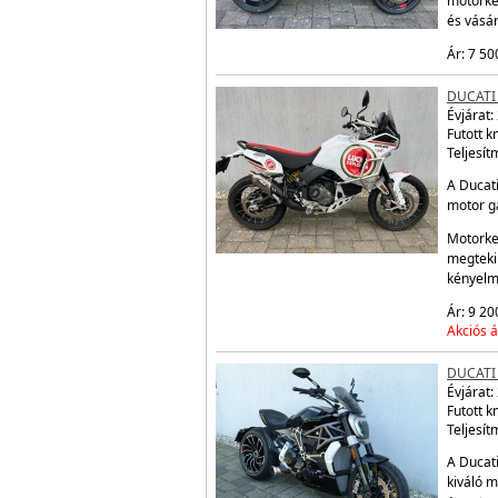
motorke
és vásá
Ár: 7 50
DUCATI
Évjárat:
Futott 
Teljesít
A Ducati
motor ga
Motorke
megtekin
kényelm
Ár: 9 20
Akciós á
DUCATI 
Évjárat:
Futott 
Teljesít
A Ducati
kiváló m