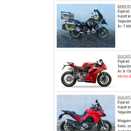
BMW R1
Évjárat:
Futott 
Teljesít
Ár: 7 60
DUCATI
Évjárat:
Teljesít
Ár: 8 15
Akciós á
DUCATI
Évjárat:
Futott 
Teljesít
Magyaro
futás, s