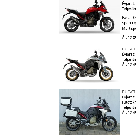
Évjárat:
Teljesít
Radar O
Sport Op
Mart sp
Ár: 12 8
DUCATI
Évjárat:
Teljesít
Ár: 12 4
DUCATI
Évjárat:
Futott 
Teljesít
Ár: 12 4