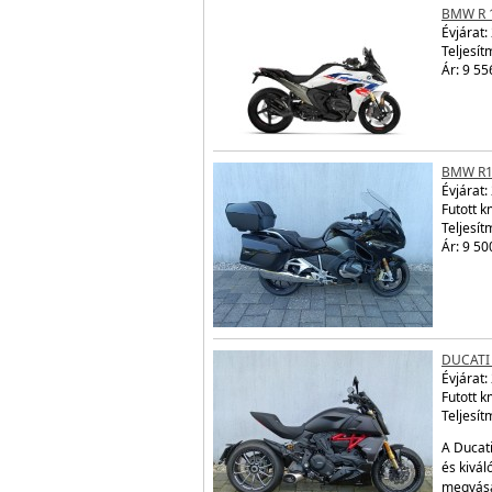
BMW R 
Évjárat:
Teljesít
Ár: 9 55
BMW R1
Évjárat:
Futott 
Teljesít
Ár: 9 50
DUCATI 
Évjárat:
Futott 
Teljesít
A Ducati
és kivál
megvásá