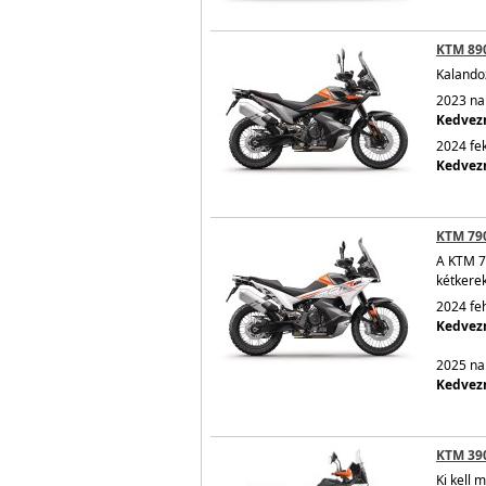
KTM 89
Kalando
2023 nar
Kedvezm
2024 fek
Kedvezm
KTM 79
A KTM 7
kétkerek
2024 feh
Kedvezm
2025 nar
Kedvezm
KTM 39
Ki kell