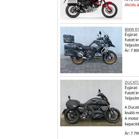
Akciós á
BMW R1
Évjárat:
Futott 
Teljesít
Ár: 7 80
DUCATI
Évjárat:
Futott 
Teljesít
A Ducati
kiváló m
A motor
kapacit
Ár: 7 79