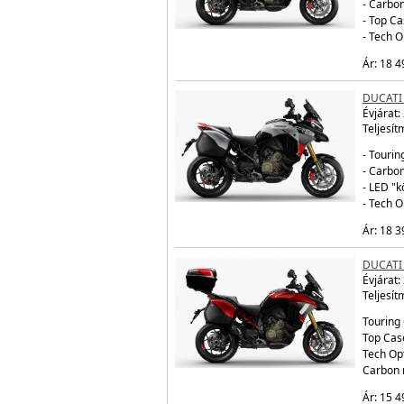
- Carbo
- Top Ca
- Tech 
Ár: 18 4
DUCATI
Évjárat:
Teljesít
- Tourin
- Carbo
- LED "
- Tech 
Ár: 18 3
DUCATI 
Évjárat:
Teljesít
Touring 
Top Cas
Tech Op
Carbon 
Ár: 15 4