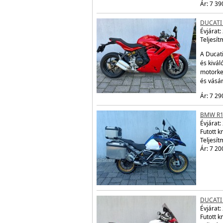
Ár: 7 39
DUCATI
Évjárat:
Teljesít
A Ducati
és kivál
motorke
és vásá
Ár: 7 29
BMW R1
Évjárat:
Futott 
Teljesít
Ár: 7 20
DUCATI
Évjárat:
Futott 