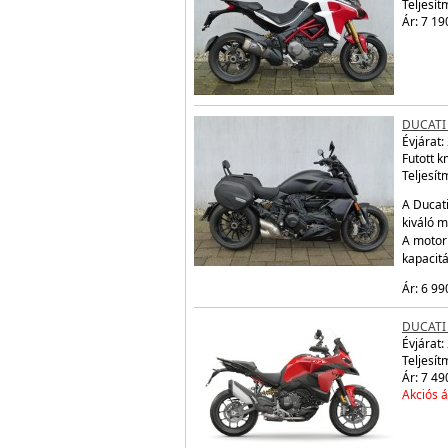
Teljesít
Ár: 7 19
DUCATI
Évjárat:
Futott 
Teljesít
A Ducati
kiváló m
A motor
kapacit
Ár: 6 99
DUCATI
Évjárat:
Teljesít
Ár: 7 49
Akciós á