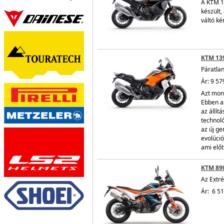
A KTM 1
készült,
váltó ké
KTM 13
Páratlan
Ár: 9 57
Azt mond
Ebben a
az állít
technoló
az új g
evolúció
ami előt
KTM 89
Az Extr
Ár: 6 5