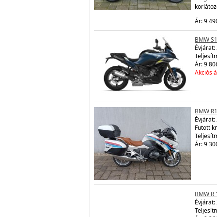
korláto
Ár: 9 49
BMW S1
Évjárat:
Teljesít
Ár: 9 80
Akciós á
BMW R1
Évjárat:
Futott 
Teljesít
Ár: 9 30
BMW R 
Évjárat:
Teljesít