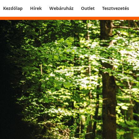
Kezdőlap
Hírek
Webáruház
Outlet
Tesztvezetés