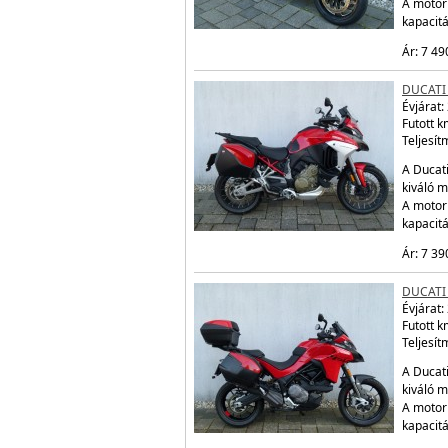
A motor
kapacit
Ár: 7 49
DUCATI
Évjárat:
Futott 
Teljesít
A Ducati
kiváló m
A motor
kapacit
Ár: 7 39
DUCATI
Évjárat:
Futott 
Teljesít
A Ducati
kiváló m
A motor
kapacit