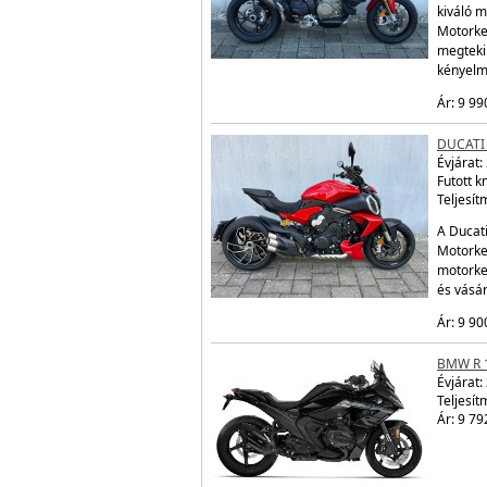
kiváló m
Motorke
megtekin
kényelm
Ár: 9 99
DUCATI 
Évjárat:
Futott 
Teljesít
A Ducati
Motorker
motorke
és vásá
Ár: 9 90
BMW R 
Évjárat:
Teljesít
Ár: 9 79