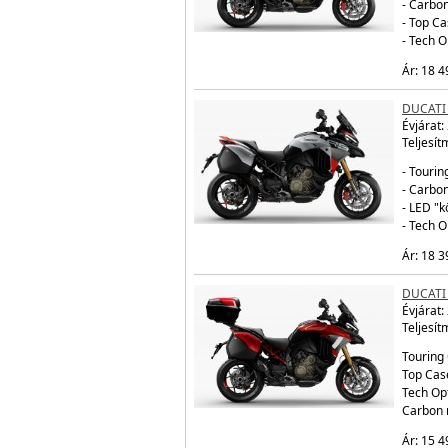
- Carbo
- Top Ca
- Tech 
Ár: 18 4
DUCATI
Évjárat:
Teljesít
- Tourin
- Carbo
- LED "
- Tech 
Ár: 18 3
DUCATI 
Évjárat:
Teljesít
Touring 
Top Cas
Tech Op
Carbon 
Ár: 15 4