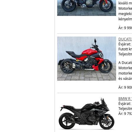
kiváló m
Motorke
megtekin
kényelm
Ár: 9 99
DUCATI 
Évjárat:
Futott 
Teljesít
A Ducati
Motorker
motorke
és vásá
Ár: 9 90
BMW R 
Évjárat:
Teljesít
Ár: 9 79