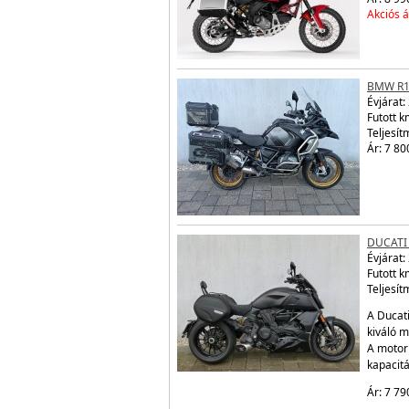
Akciós á
BMW R1
Évjárat:
Futott 
Teljesít
Ár: 7 80
DUCATI
Évjárat:
Futott 
Teljesít
A Ducati
kiváló m
A motor
kapacit
Ár: 7 79