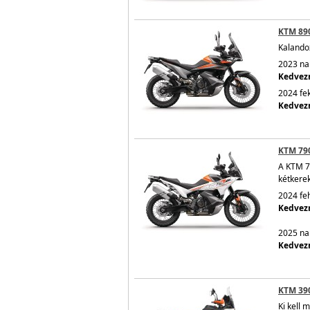
KTM 89
Kalando
2023 nar
Kedvezm
2024 fek
Kedvezm
KTM 79
A KTM 7
kétkerek
2024 feh
Kedvezm
2025 nar
Kedvezm
KTM 39
Ki kell