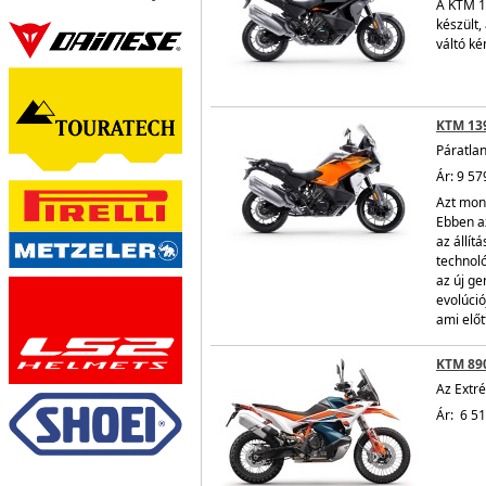
A KTM 1
készült,
váltó ké
KTM 13
Páratlan
Ár: 9 57
Azt mond
Ebben a
az állít
technoló
az új g
evolúció
ami előt
KTM 89
Az Extr
Ár: 6 5