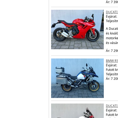
Ár: 7 39
DUCATI
Évjárat:
Teljesít
A Ducati
és kivál
motorke
és vásá
Ár: 7 29
BMW R1
Évjárat:
Futott 
Teljesít
Ár: 7 20
DUCATI
Évjárat:
Futott 