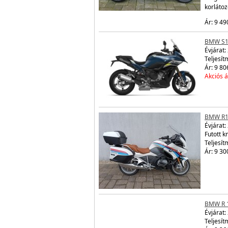
korláto
Ár: 9 49
BMW S1
Évjárat:
Teljesít
Ár: 9 80
Akciós á
BMW R1
Évjárat:
Futott 
Teljesít
Ár: 9 30
BMW R 
Évjárat:
Teljesít