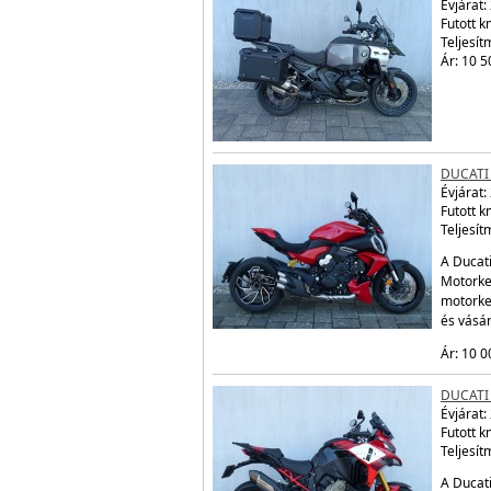
Évjárat:
Futott 
Teljesít
Ár: 10 5
DUCATI 
Évjárat:
Futott 
Teljesít
A Ducati
Motorker
motorke
és vásá
Ár: 10 0
DUCATI 
Évjárat:
Futott 
Teljesít
A Ducati