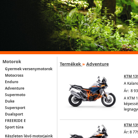
Motorok
Termékek
»
Adventure
Gyermek versenymotorok
Motocross
KTM 13
Enduro
A Kaland
Adventure
Ár: 8 93
Supermoto
A KTM 1
Duke
képesség
Supersport
legnagyo
Dualsport
FREERIDE E
KTM 13
Sport túra
Ár: 8 77
Készleten lévő motorjaink