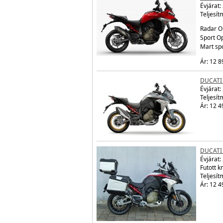
Évjárat:
Teljesít
Radar O
Sport Op
Mart sp
Ár: 12 8
DUCATI
Évjárat:
Teljesít
Ár: 12 4
DUCATI
Évjárat:
Futott 
Teljesít
Ár: 12 4