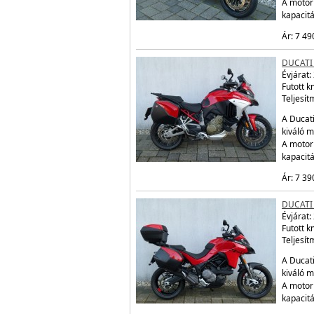
A motor
kapacit
Ár: 7 49
DUCATI
Évjárat:
Futott 
Teljesít
A Ducati
kiváló m
A motor
kapacit
Ár: 7 39
DUCATI
Évjárat:
Futott 
Teljesít
A Ducati
kiváló m
A motor
kapacit