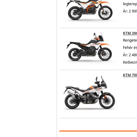
legtere
Ár: 2 99
KTM 39
Rengete
Fehér é
Ár: 2 48
Kedvezm
KTM 79