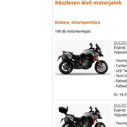
Készleten lévő motorjaink
Enduro, túra/sporttúra
199 db motorkerékpár:
DUCATI
Évjárat:
Teljesít
- Tourin
- Carbo
- LED "
- Tech 
- fúthe
- Fúthe
Ár: 18 5
DUCATI
Évjárat:
Teljesít
- Tourin