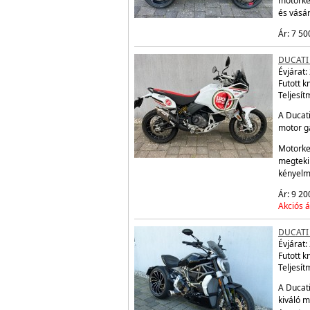
motorke
és vásá
Ár: 7 50
DUCATI
Évjárat:
Futott 
Teljesít
A Ducati
motor ga
Motorke
megtekin
kényelm
Ár: 9 20
Akciós á
DUCATI 
Évjárat:
Futott 
Teljesít
A Ducati
kiváló m