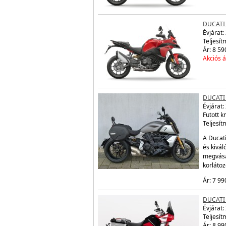
DUCATI
Évjárat:
Teljesít
Ár: 8 59
Akciós á
DUCATI 
Évjárat:
Futott 
Teljesít
A Ducati
és kivál
megvásá
korláto
Ár: 7 99
DUCATI
Évjárat:
Teljesít
Ár: 8 99