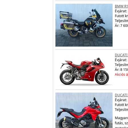
BMW R1
Évjárat:
Futott 
Teljesít
Ár: 7 60
DUCATI
Évjárat:
Teljesít
Ár: 8 15
Akciós á
DUCATI
Évjárat:
Futott 
Teljesít
Magyaro
futás, s