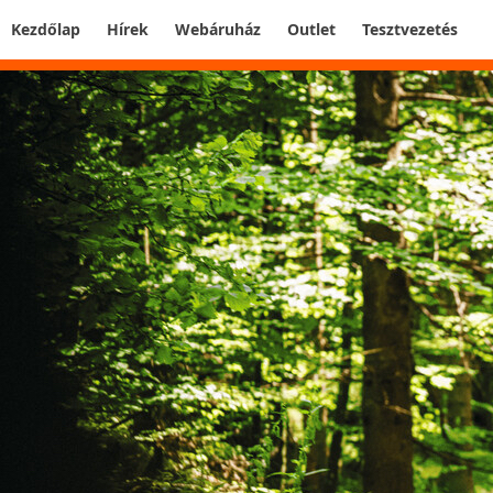
Kezdőlap
Hírek
Webáruház
Outlet
Tesztvezetés