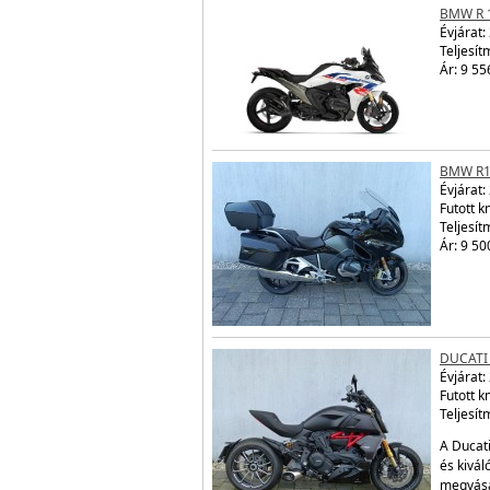
BMW R 
Évjárat:
Teljesít
Ár: 9 55
BMW R1
Évjárat:
Futott 
Teljesít
Ár: 9 50
DUCATI 
Évjárat:
Futott 
Teljesít
A Ducati
és kivál
megvásá