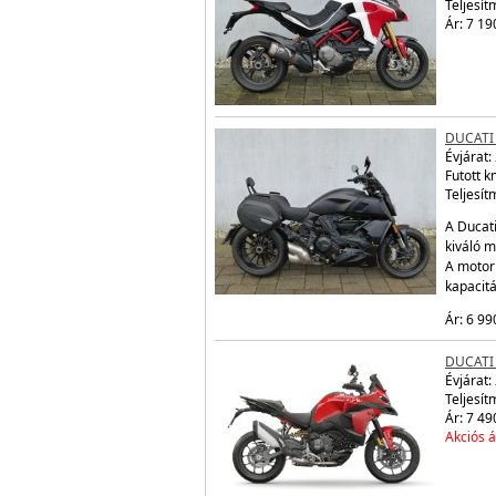
Teljesít
Ár: 7 19
DUCATI
Évjárat:
Futott 
Teljesít
A Ducati
kiváló m
A motor
kapacit
Ár: 6 99
DUCATI
Évjárat:
Teljesít
Ár: 7 49
Akciós á