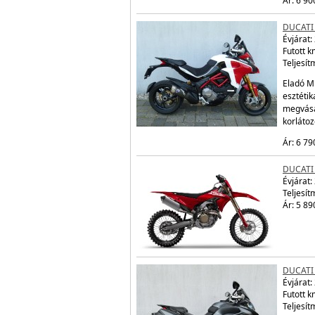
Ár: 6 90
DUCATI
Évjárat:
Futott 
Teljesít
Eladó Mu
esztétik
megvásá
korláto
Ár: 6 79
DUCATI
Évjárat:
Teljesít
Ár: 5 89
DUCATI
Évjárat:
Futott 
Teljesít