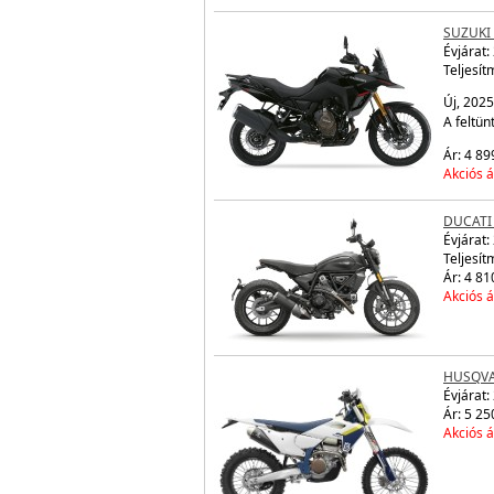
SUZUKI
Évjárat:
Teljesít
Új, 2025
A feltün
Ár: 4 89
Akciós á
DUCATI
Évjárat:
Teljesít
Ár: 4 81
Akciós á
HUSQVA
Évjárat:
Ár: 5 25
Akciós á