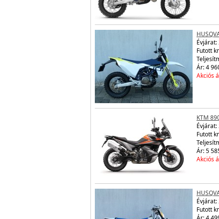
HUSQVA
Évjárat:
Futott k
Teljesít
Ár: 4 96
Akciós á
KTM 89
Évjárat:
Futott 
Teljesít
Ár: 5 58
Akciós á
HUSQVA
Évjárat:
Futott 
Ár: 4 49