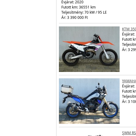
Évjárat:
2020
Futott km: 36551 km
Teljesítmény: 70 kW / 95 LE
Ár: 3 390 000 Ft
KTM 35
Évjárat:
Futott k
Teljesít
Ár: 3 29
YAMAHA
Évjárat:
Futott 
Teljesít
Ár: 3 10
SWM RS