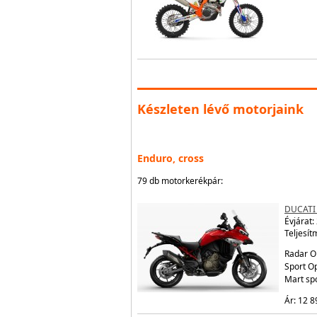
Készleten lévő motorjaink
Enduro, cross
79 db motorkerékpár:
DUCATI
Évjárat:
Teljesít
Radar O
Sport Op
Mart sp
Ár: 12 8