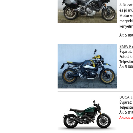
A Ducati
és jó mű
Motorke
megtekin
kényelm
Ár: 5 89
BMW R n
Évjárat:
Futott 
Teljesít
Ár: 5 80
DUCATI
Évjárat:
Teljesít
Ár: 5 81
Akciós á