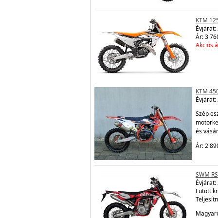
KTM 12
Évjárat:
Ár: 3 76
Akciós á
KTM 450
Évjárat:
Szép esz
motorke
és vásá
Ár: 2 89
SWM RS
Évjárat:
Futott k
Teljesít
Magyaro