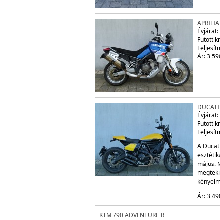
APRILIA
Évjárat:
Futott 
Teljesít
Ár: 3 59
DUCATI
Évjárat:
Futott 
Teljesít
A Ducat
esztétik
május. 
megtekin
kényelm
Ár: 3 49
KTM 790 ADVENTURE R