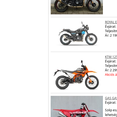
ROYAL 
Évjárat:
Teljesít
Ár: 2 19
KTM 12
Évjárat:
Teljesít
Ár: 2 29
Akciós á
GAS GA
Évjárat:
Szép es
lehetsé