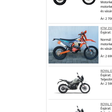
Motorke
motorke
és vásá
Ár: 2 70
KTM 350
Évjárat:
Normál 
motorke
és vásá
Ár: 2 69
ROYAL 
Évjárat:
Teljesít
Ár: 2 59
ROYAL 
Évjárat: