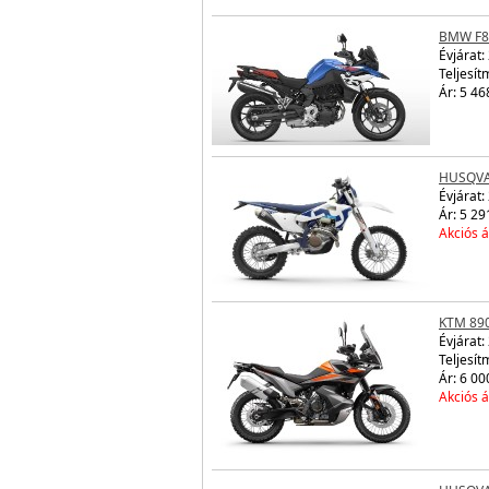
BMW F8
Évjárat:
Teljesít
Ár: 5 46
HUSQVA
Évjárat:
Ár: 5 29
Akciós á
KTM 89
Évjárat:
Teljesít
Ár: 6 00
Akciós á