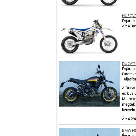
HUSQVA
Évjárat:
Ár: 4 30
DUCATI
Évjárat:
Futott 
Teljesít
A Ducati
és kivál
Motorke
megtekin
kényelm
Ár: 4 29
BMW F8
Évjárat: