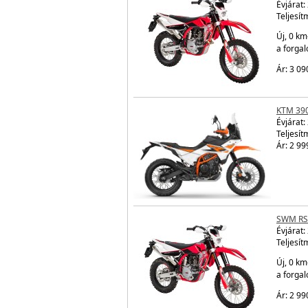
Évjárat:
Teljesít
Új, 0 km
a forga
Ár: 3 09
KTM 39
Évjárat:
Teljesít
Ár: 2 99
SWM RS
Évjárat:
Teljesít
Új, 0 km
a forga
Ár: 2 99