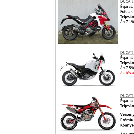
DUCATI
Évjárat:
Futott 
Teljesít
Ár: 7 19
DUCATI
Évjárat:
Teljesít
Ár: 7 59
Akciós á
DUCATI
Évjárat:
Teljesít
Verseny
Prémium
Könnyeb