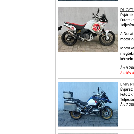
DUCATI
Évjárat:
Futott 
Teljesít
A Ducati
motor ga
Motorke
megtekin
kényelm
Ár: 9 20
Akciós á
BMW R1
Évjárat:
Futott 
Teljesít
Ár: 7 20