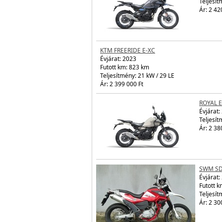
Teljesít
Ár: 2 42
KTM FREERIDE E-XC
Évjárat:
2023
Futott km: 823 km
Teljesítmény: 21 kW / 29 LE
Ár: 2 399 000 Ft
ROYAL 
Évjárat:
Teljesít
Ár: 2 38
SWM SD
Évjárat:
Futott 
Teljesít
Ár: 2 30