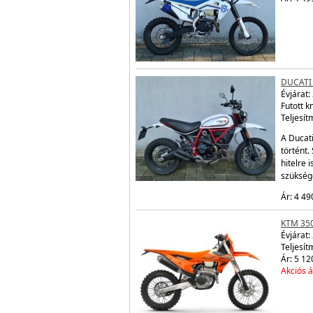
DUCATI
Évjárat:
Futott 
Teljesít
A Ducati
történt.
hitelre
szükség
Ár: 4 49
KTM 350
Évjárat:
Teljesít
Ár: 5 12
Akciós á