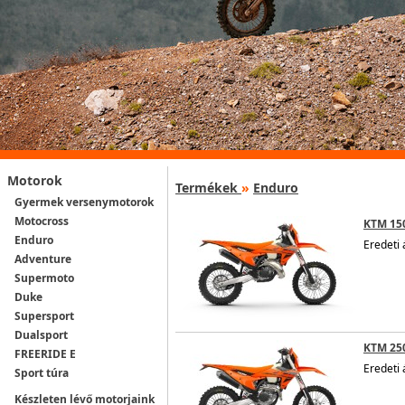
Motorok
Termékek
»
Enduro
Gyermek versenymotorok
Motocross
KTM 15
Enduro
Eredeti 
Adventure
Supermoto
Duke
Supersport
Dualsport
KTM 250
FREERIDE E
Eredeti 
Sport túra
Készleten lévő motorjaink