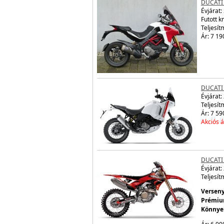
DUCATI
Évjárat:
Futott 
Teljesít
Ár: 7 19
DUCATI
Évjárat:
Teljesít
Ár: 7 59
Akciós á
DUCATI
Évjárat:
Teljesít
Verseny
Prémium
Könnyeb