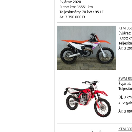
Évjárat:
2020
Futott km: 36551 km
Teljesítmény: 70 kW / 95 LE
Ár: 3 390 000 Ft
KTM 35
Évjárat:
Futott k
Teljesít
Ár: 3 29
SWM RS
Évjárat:
Teljesít
Új, 0 km
a forga
Ár: 3 09
KTM 39