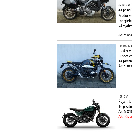
A Ducati
és jó mű
Motorke
megtekin
kényelm
Ár: 5 89
BMW R n
Évjárat:
Futott 
Teljesít
Ár: 5 80
DUCATI
Évjárat:
Teljesít
Ár: 5 81
Akciós á