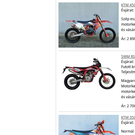
KTM 450
Évjárat:
Szép esz
motorke
és vásá
Ár: 2 89
SWM RS
Évjárat:
Futott k
Teljesít
Magyaro
Motorke
motorke
és vásá
Ár: 2 70
KTM 350
Évjárat:
Normál 