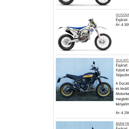
HUSQVA
Évjárat:
Ár: 4 30
DUCATI
Évjárat:
Futott 
Teljesít
A Ducati
és kivál
Motorke
megtekin
kényelm
Ár: 4 29
BMW F8
Évjárat: