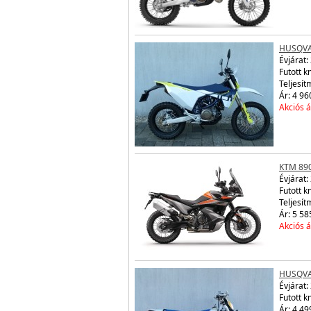
HUSQVA
Évjárat:
Futott k
Teljesít
Ár: 4 96
Akciós á
KTM 89
Évjárat:
Futott 
Teljesít
Ár: 5 58
Akciós á
HUSQVA
Évjárat:
Futott 
Ár: 4 49