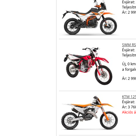
Évjárat:
Teljesít
Ár: 2 99
SWM RS
Évjárat:
Teljesít
Új, 0 km
a forga
Ár: 2 99
KTM 12
Évjárat:
Ár: 3 76
Akciós á