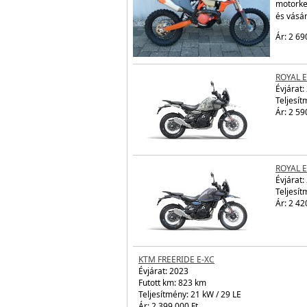
motorke
és vásá
Ár: 2 69
ROYAL 
Évjárat:
Teljesít
Ár: 2 59
ROYAL 
Évjárat:
Teljesít
Ár: 2 42
KTM FREERIDE E-XC
Évjárat:
2023
Futott km: 823 km
Teljesítmény: 21 kW / 29 LE
Ár: 2 399 000 Ft