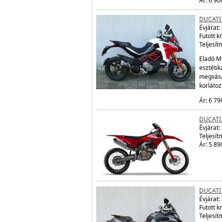
Ár: 6 90
DUCATI
Évjárat:
Futott 
Teljesít
Eladó Mu
esztétik
megvásá
korláto
Ár: 6 79
DUCATI
Évjárat:
Teljesít
Ár: 5 89
DUCATI
Évjárat:
Futott 
Teljesít