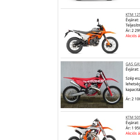
KTM 12
Évjárat:
Teljesít
Ár: 2 29
Akciós á
GAS GA
Évjárat:
Szép es
lehetsé
kapacit
Ár: 2 10
KTM 50
Évjárat:
Ár: 1 95
Akciós á