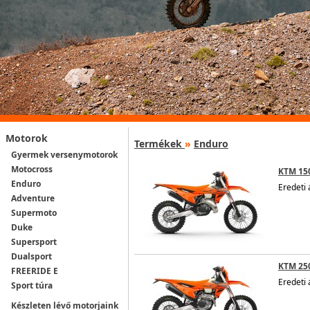
Motorok
Termékek
»
Enduro
Gyermek versenymotorok
Motocross
KTM 15
Enduro
Eredeti 
Adventure
Supermoto
Duke
Supersport
Dualsport
KTM 250
FREERIDE E
Eredeti 
Sport túra
Készleten lévő motorjaink