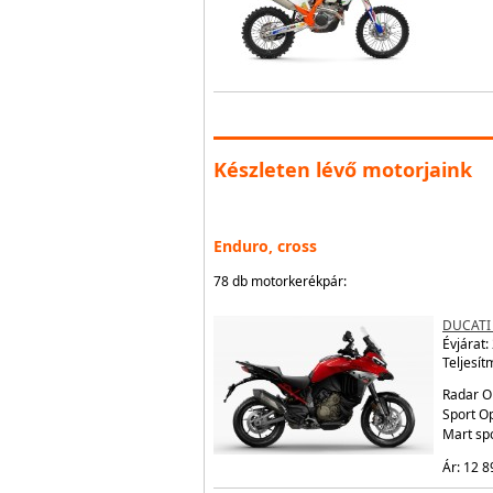
Készleten lévő motorjaink
Enduro, cross
78 db motorkerékpár:
DUCATI
Évjárat:
Teljesít
Radar O
Sport Op
Mart sp
Ár: 12 8