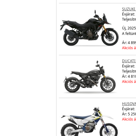
SUZUKI
Évjárat:
Teljesít
Új, 2025
A feltün
Ár: 4 89
Akciós á
DUCATI
Évjárat:
Teljesít
Ár: 4 81
Akciós á
HUSQVA
Évjárat:
Ár: 5 25
Akciós á