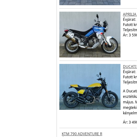
APRILIA
Évjárat:
Futott 
Teljesít
Ár: 3 59
DUCATI
Évjárat:
Futott 
Teljesít
A Ducat
esztétik
május. 
megtekin
kényelm
Ár: 3 49
KTM 790 ADVENTURE R