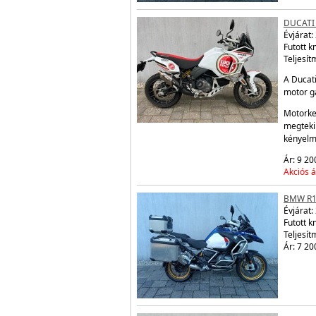
DUCATI
Évjárat:
Futott 
Teljesít
A Ducati
motor ga
Motorke
megtekin
kényelm
Ár: 9 20
Akciós á
BMW R1
Évjárat:
Futott 
Teljesít
Ár: 7 20