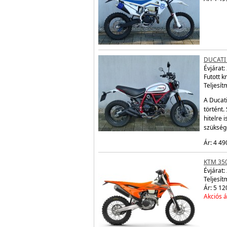
DUCATI
Évjárat:
Futott 
Teljesít
A Ducati
történt.
hitelre
szükség
Ár: 4 49
KTM 350
Évjárat:
Teljesít
Ár: 5 12
Akciós á