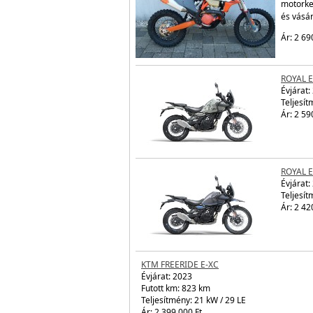
motorke
és vásá
Ár: 2 69
ROYAL 
Évjárat:
Teljesít
Ár: 2 59
ROYAL 
Évjárat:
Teljesít
Ár: 2 42
KTM FREERIDE E-XC
Évjárat:
2023
Futott km: 823 km
Teljesítmény: 21 kW / 29 LE
Ár: 2 399 000 Ft