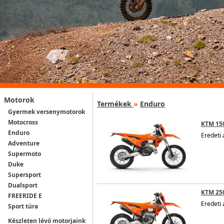
Motorok
Termékek
»
Enduro
Gyermek versenymotorok
Motocross
KTM 15
Enduro
Eredeti 
Adventure
Supermoto
Duke
Supersport
Dualsport
KTM 250
FREERIDE E
Eredeti 
Sport túra
Készleten lévő motorjaink