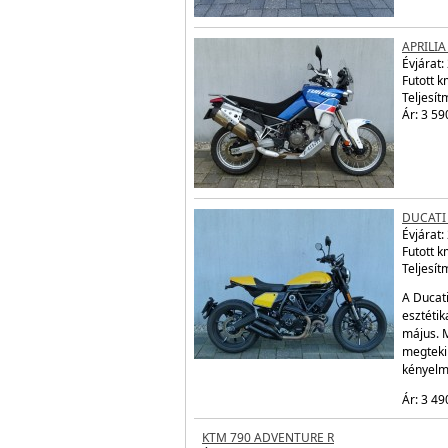
APRILIA
Évjárat:
Futott 
Teljesít
Ár: 3 59
DUCATI
Évjárat:
Futott 
Teljesít
A Ducat
esztétik
május. 
megtekin
kényelm
Ár: 3 49
KTM 790 ADVENTURE R