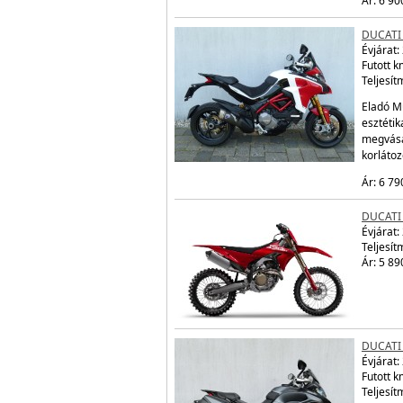
Ár: 6 90
DUCATI
Évjárat:
Futott 
Teljesít
Eladó Mu
esztétik
megvásá
korláto
Ár: 6 79
DUCATI
Évjárat:
Teljesít
Ár: 5 89
DUCATI
Évjárat:
Futott 
Teljesít