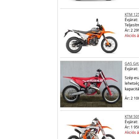
KTM 12
Évjárat:
Teljesít
Ár: 2 29
Akciós á
GAS GA
Évjárat:
Szép es
lehetsé
kapacit
Ár: 2 10
KTM 50
Évjárat:
Ár: 1 95
Akciós á