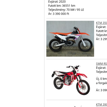
Évjárat:
2020
Futott km: 36551 km
Teljesítmény: 70 kW / 95 LE
Ár: 3 390 000 Ft
KTM 35
Évjárat:
Futott k
Teljesít
Ár: 3 29
SWM RS
Évjárat:
Teljesít
Új, 0 km
a forga
Ár: 3 09
KTM 39