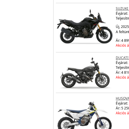
SUZUKI
Évjárat:
Teljesít
Új, 2025
A feltün
Ár: 4 89
Akciós á
DUCATI
Évjárat:
Teljesít
Ár: 4 81
Akciós á
HUSQVA
Évjárat:
Ár: 5 25
Akciós á