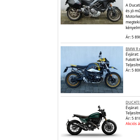
A Ducati
és jó mű
Motorke
megtekin
kényelm
Ár: 5 89
BMW R n
Évjárat:
Futott 
Teljesít
Ár: 5 80
DUCATI
Évjárat:
Teljesít
Ár: 5 81
Akciós á