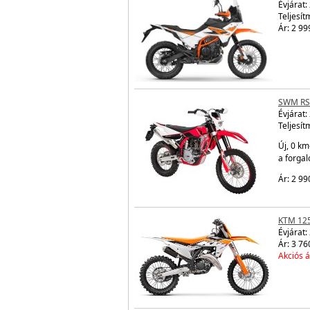
Évjárat:
Teljesít
Ár: 2 99
SWM RS
Évjárat:
Teljesít
Új, 0 km
a forga
Ár: 2 99
KTM 12
Évjárat:
Ár: 3 76
Akciós á