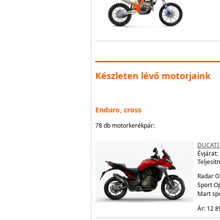
Készleten lévő motorjaink
Enduro, cross
78 db motorkerékpár:
DUCATI
Évjárat:
Teljesít
Radar O
Sport Op
Mart sp
Ár: 12 8