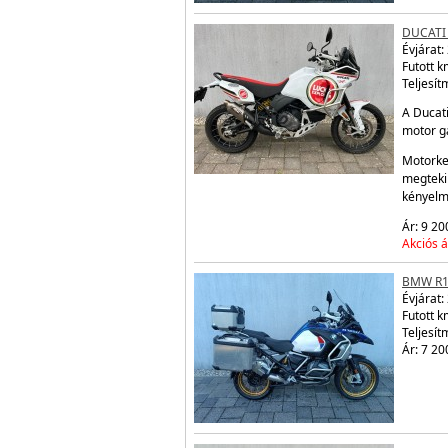
DUCATI
Évjárat:
Futott 
Teljesít
A Ducati
motor ga
Motorke
megtekin
kényelm
Ár: 9 20
Akciós á
BMW R1
Évjárat:
Futott 
Teljesít
Ár: 7 20