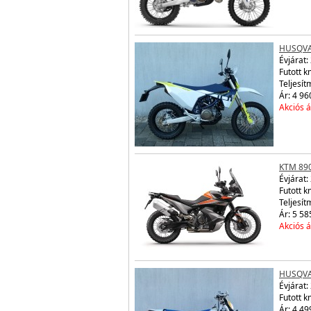
HUSQVA
Évjárat:
Futott k
Teljesít
Ár: 4 96
Akciós á
KTM 89
Évjárat:
Futott 
Teljesít
Ár: 5 58
Akciós á
HUSQVA
Évjárat:
Futott 
Ár: 4 49