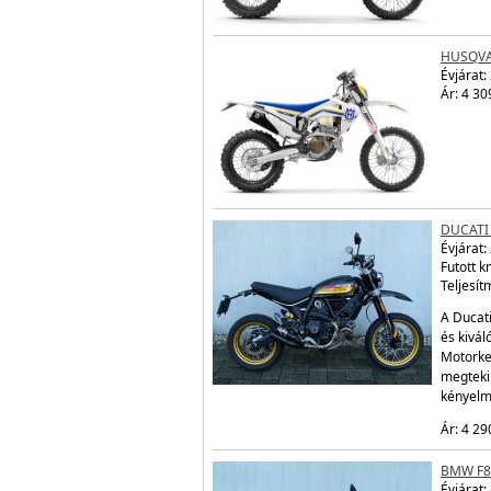
HUSQVA
Évjárat:
Ár: 4 30
DUCATI
Évjárat:
Futott 
Teljesít
A Ducati
és kivál
Motorke
megtekin
kényelm
Ár: 4 29
BMW F8
Évjárat: