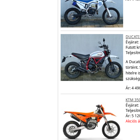
DUCATI
Évjárat:
Futott 
Teljesít
A Ducati
történt.
hitelre
szükség
Ár: 4 49
KTM 350
Évjárat:
Teljesít
Ár: 5 12
Akciós á