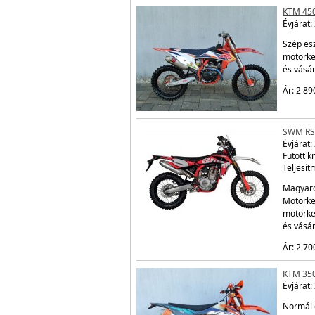
KTM 450
Évjárat:
Szép esz
motorke
és vásá
Ár: 2 89
SWM RS
Évjárat:
Futott k
Teljesít
Magyaro
Motorke
motorke
és vásá
Ár: 2 70
KTM 350
Évjárat:
Normál 