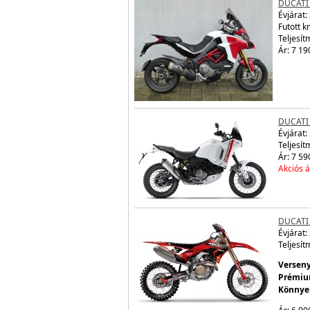
DUCATI
Évjárat:
Futott 
Teljesít
Ár: 7 19
DUCATI
Évjárat:
Teljesít
Ár: 7 59
Akciós á
DUCATI
Évjárat:
Teljesít
Verseny
Prémium
Könnyeb