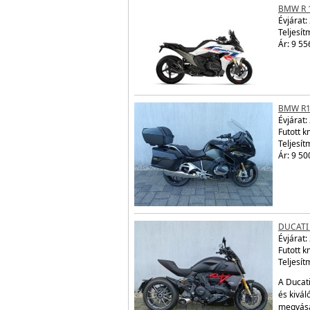
BMW R 
Évjárat:
Teljesít
Ár: 9 55
BMW R1
Évjárat:
Futott 
Teljesít
Ár: 9 50
DUCATI 
Évjárat:
Futott 
Teljesít
A Ducati
és kivál
megvásá