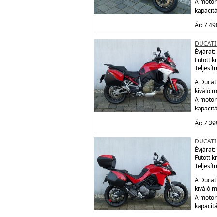
A motor
kapacit
Ár: 7 49
DUCATI
Évjárat:
Futott 
Teljesít
A Ducati
kiváló m
A motor
kapacit
Ár: 7 39
DUCATI
Évjárat:
Futott 
Teljesít
A Ducati
kiváló m
A motor
kapacit