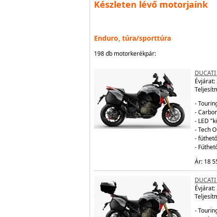
Készleten lévő motorjaink
Enduro, túra/sporttúra
198 db motorkerékpár:
DUCATI
Évjárat:
Teljesít
- Tourin
- Carbo
- LED "
- Tech 
- fúthe
- Fúthe
Ár: 18 5
DUCATI
Évjárat:
Teljesít
- Tourin