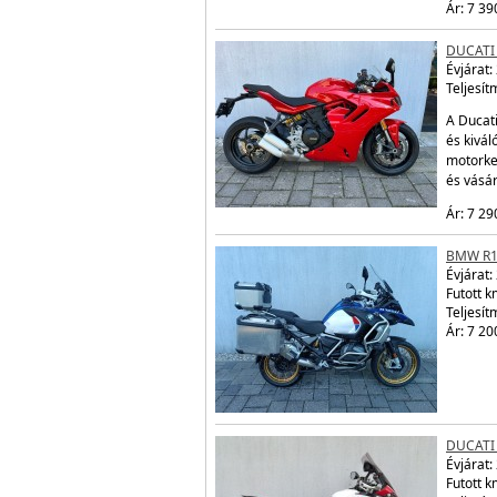
Ár: 7 39
DUCATI
Évjárat:
Teljesít
A Ducati
és kivál
motorke
és vásá
Ár: 7 29
BMW R1
Évjárat:
Futott 
Teljesít
Ár: 7 20
DUCATI
Évjárat:
Futott 