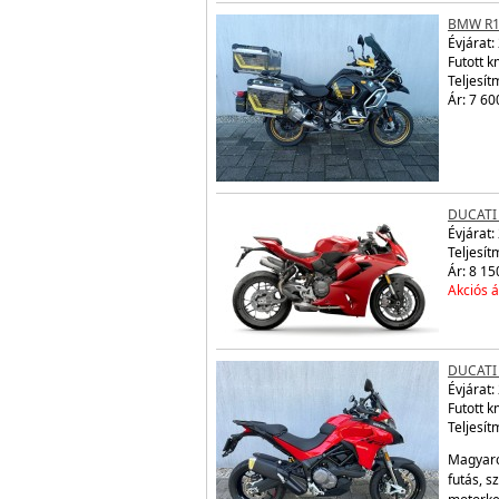
BMW R1
Évjárat:
Futott 
Teljesít
Ár: 7 60
DUCATI
Évjárat:
Teljesít
Ár: 8 15
Akciós á
DUCATI
Évjárat:
Futott 
Teljesít
Magyaro
futás, s