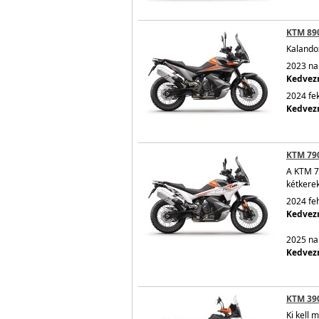
KTM 89
Kalando
2023 nar
Kedvezm
2024 fek
Kedvezm
KTM 79
A KTM 7
kétkerek
2024 feh
Kedvezm
2025 nar
Kedvezm
KTM 39
Ki kell