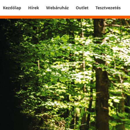
Kezdőlap
Hírek
Webáruház
Outlet
Tesztvezetés