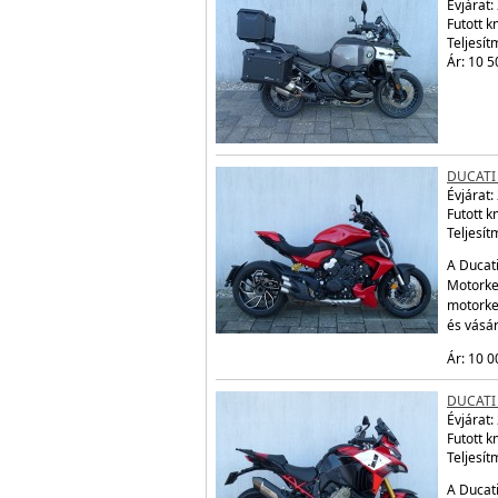
Évjárat:
Futott 
Teljesít
Ár: 10 5
DUCATI 
Évjárat:
Futott 
Teljesít
A Ducati
Motorker
motorke
és vásá
Ár: 10 0
DUCATI 
Évjárat:
Futott 
Teljesít
A Ducati