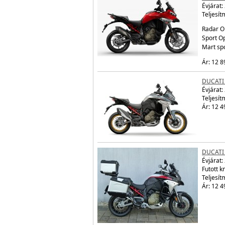
Évjárat:
Teljesít
Radar O
Sport Op
Mart sp
Ár: 12 8
DUCATI
Évjárat:
Teljesít
Ár: 12 4
DUCATI
Évjárat:
Futott 
Teljesít
Ár: 12 4