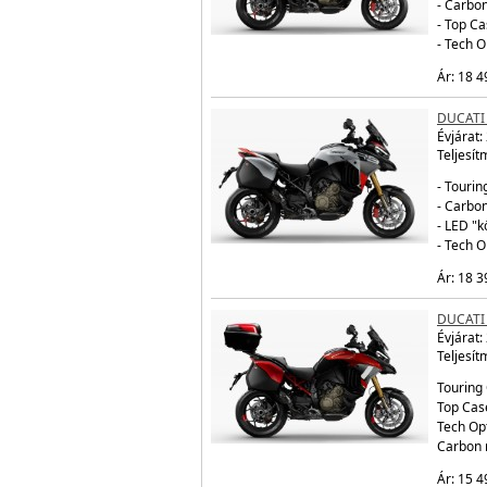
- Carbo
- Top Ca
- Tech 
Ár: 18 4
DUCATI
Évjárat:
Teljesít
- Tourin
- Carbo
- LED "
- Tech 
Ár: 18 3
DUCATI 
Évjárat:
Teljesít
Touring 
Top Cas
Tech Op
Carbon 
Ár: 15 4