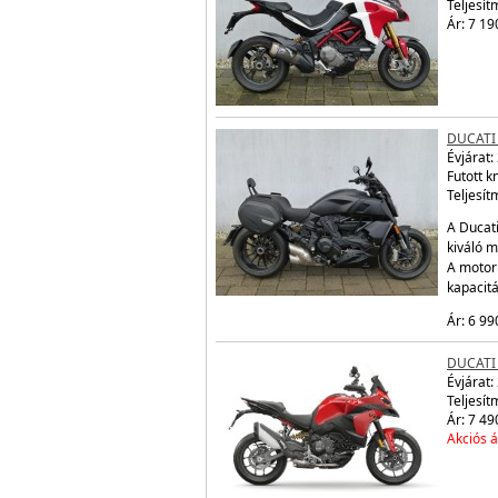
Teljesít
Ár: 7 19
DUCATI
Évjárat:
Futott 
Teljesít
A Ducati
kiváló m
A motor
kapacit
Ár: 6 99
DUCATI
Évjárat:
Teljesít
Ár: 7 49
Akciós á