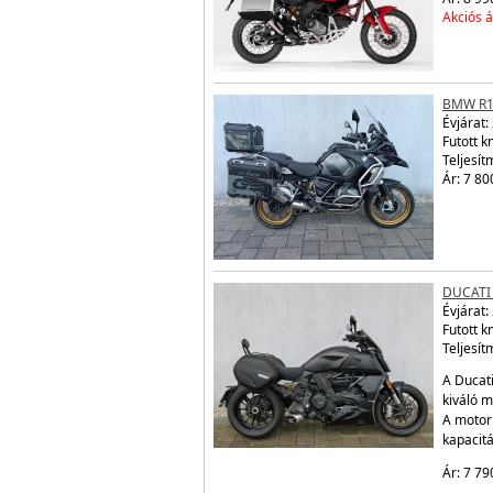
Akciós á
BMW R1
Évjárat:
Futott 
Teljesít
Ár: 7 80
DUCATI
Évjárat:
Futott 
Teljesít
A Ducati
kiváló m
A motor
kapacit
Ár: 7 79