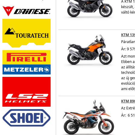
A KTM 1
készült,
váltó ké
KTM 13
Páratlan
Ár: 9 57
Azt mond
Ebben a
az állít
technoló
az új g
evolúció
ami előt
KTM 89
Az Extr
Ár: 6 5