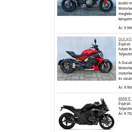
kiváló m
Motorke
megtekin
kényelm
Ár: 9 99
DUCATI 
Évjárat:
Futott 
Teljesít
A Ducati
Motorker
motorke
és vásá
Ár: 9 90
BMW R 
Évjárat:
Teljesít
Ár: 9 79