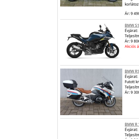
korláto
Ár: 9 49
BMW S1
Évjárat:
Teljesít
Ár: 9 80
Akciós á
BMW R1
Évjárat:
Futott 
Teljesít
Ár: 9 30
BMW R 
Évjárat:
Teljesít