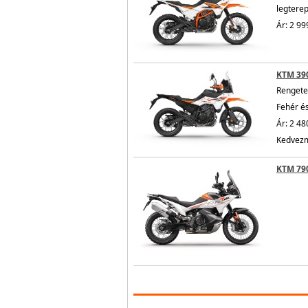
legtere
Ár: 2 99
KTM 39
Rengete
Fehér é
Ár: 2 48
Kedvezm
KTM 79