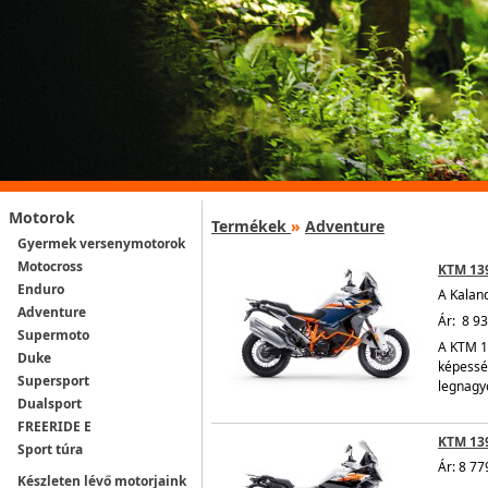
Motorok
Termékek
»
Adventure
Gyermek versenymotorok
Motocross
KTM 13
Enduro
A Kaland
Adventure
Ár: 8 93
Supermoto
A KTM 1
Duke
képesség
Supersport
legnagyo
Dualsport
FREERIDE E
KTM 13
Sport túra
Ár: 8 77
Készleten lévő motorjaink