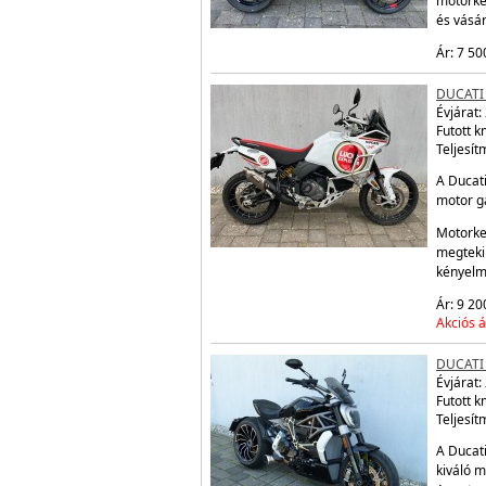
motorke
és vásá
Ár: 7 50
DUCATI
Évjárat:
Futott 
Teljesít
A Ducati
motor ga
Motorke
megtekin
kényelm
Ár: 9 20
Akciós á
DUCATI 
Évjárat:
Futott 
Teljesít
A Ducati
kiváló m