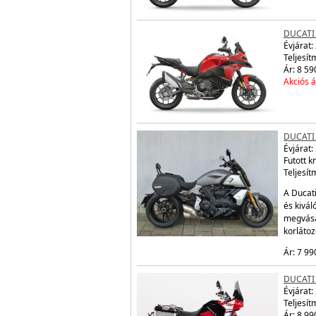
DUCATI
Évjárat:
Teljesít
Ár: 8 59
Akciós á
DUCATI 
Évjárat:
Futott 
Teljesít
A Ducati
és kivál
megvásá
korláto
Ár: 7 99
DUCATI
Évjárat:
Teljesít
Ár: 8 99