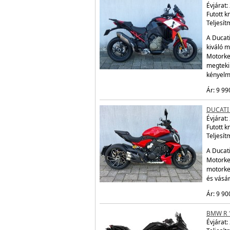
Évjárat:
Futott 
Teljesít
A Ducati
kiváló m
Motorke
megtekin
kényelm
Ár: 9 99
DUCATI 
Évjárat:
Futott 
Teljesít
A Ducati
Motorker
motorke
és vásá
Ár: 9 90
BMW R 
Évjárat: