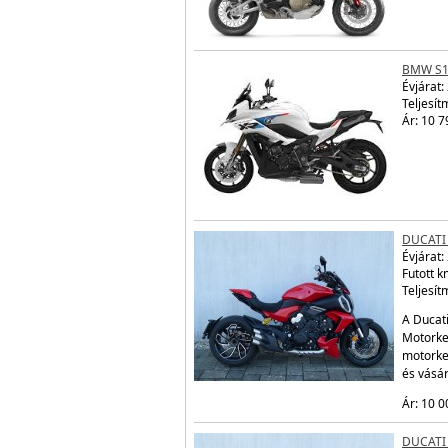
BMW S1
Évjárat:
Teljesít
Ár: 10 7
DUCATI 
Évjárat:
Futott 
Teljesít
A Ducati
Motorker
motorke
és vásá
Ár: 10 0
DUCATI 