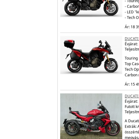
- Tourin
- Carbo
- LED "
- Tech 
Ár: 18 3
DUCATI 
Évjárat:
Teljesít
Touring 
Top Cas
Tech Op
Carbon 
Ár: 15 4
DUCATI 
Évjárat:
Futott 
Teljesít
A Ducati
Extrák: 
összérté
megvásá