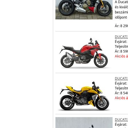
A Ducati
és kivá
beszámí
időpont
Ár: 8 29
DUCATI
Évjárat:
Teljesít
Ár: 8 59
Akciós á
DUCATI
Évjárat:
Teljesít
Ár: 8 54
Akciós á
DUCATI 
Évjárat: