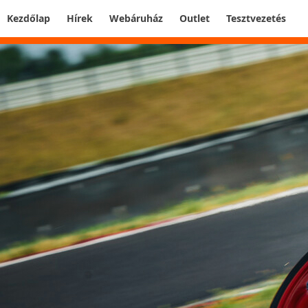
Kezdőlap
Hírek
Webáruház
Outlet
Tesztvezetés