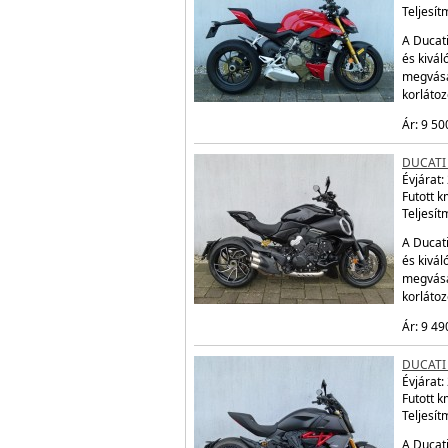
Teljesít
A Ducati
és kivál
megvásá
korláto
Ár: 9 50
DUCATI 
Évjárat:
Futott 
Teljesít
A Ducati
és kivál
megvásá
korláto
Ár: 9 49
DUCATI 
Évjárat:
Futott 
Teljesít
A Ducati