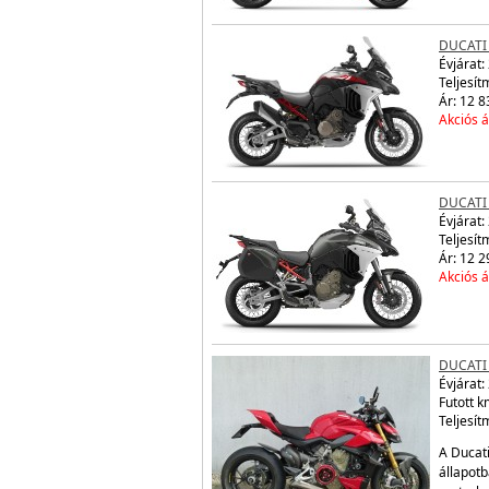
DUCATI
Évjárat:
Teljesít
Ár: 12 8
Akciós á
DUCATI
Évjárat:
Teljesít
Ár: 12 2
Akciós á
DUCATI
Évjárat:
Futott 
Teljesít
A Ducati
állapotb