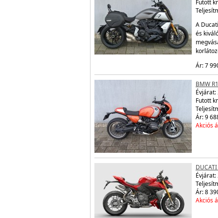
Futott 
Teljesít
A Ducati
és kivál
megvásá
korláto
Ár: 7 99
BMW R1
Évjárat:
Futott 
Teljesít
Ár: 9 68
Akciós á
DUCATI
Évjárat:
Teljesít
Ár: 8 39
Akciós á