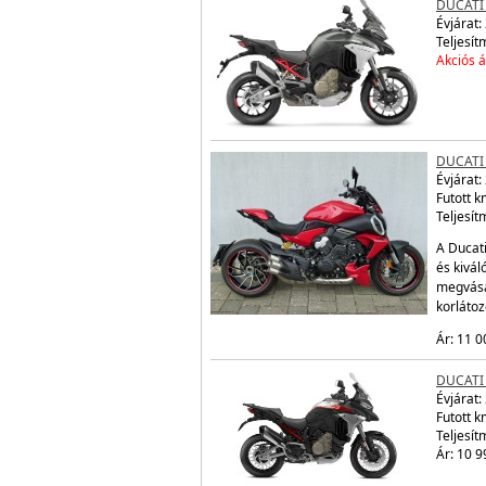
DUCATI
Évjárat:
Teljesít
Akciós á
DUCATI 
Évjárat:
Futott 
Teljesít
A Ducati
és kivál
megvásá
korláto
Ár: 11 0
DUCATI
Évjárat:
Futott 
Teljesít
Ár: 10 9