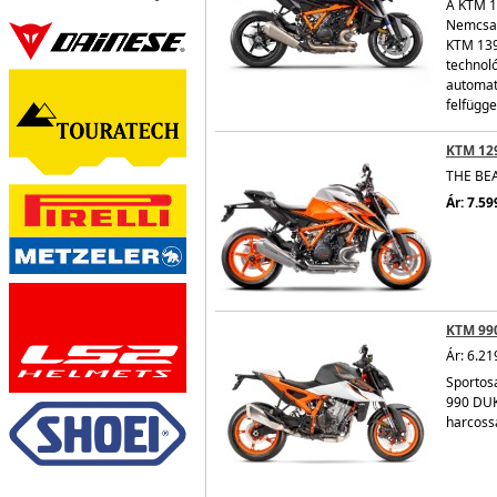
A KTM 1
Nemcsak
KTM 139
technoló
automati
felfügge
KTM 12
THE BEA
Ár: 7.5
KTM 99
Ár: 6.21
Sportosa
990 DUKE
harcoss