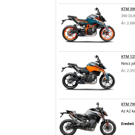
KTM 39
390 DUK
Ár: 2.68
KTM 12
Nincs jo
Ár: 2.35
KTM 79
Az A2 ka
Eredeti