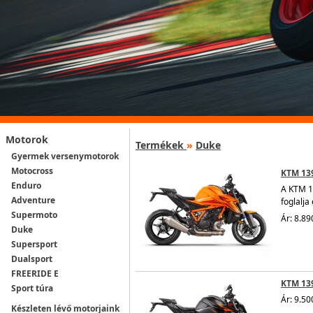
Motorok
Termékek
»
Duke
Gyermek versenymotorok
Motocross
KTM 13
Enduro
A KTM 1
Adventure
foglalja 
Supermoto
Ár: 8.89
Duke
Supersport
Dualsport
FREERIDE E
KTM 13
Sport túra
Ár: 9.50
Készleten lévő motorjaink