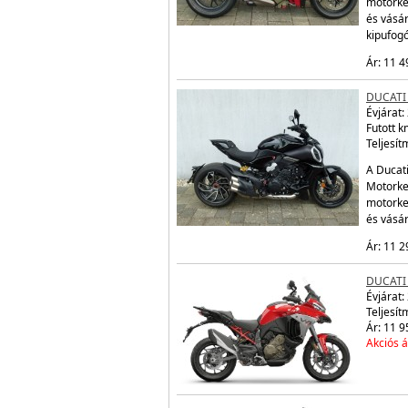
motorke
és vásár
kipufogó
Ár: 11 4
DUCATI 
Évjárat:
Futott 
Teljesít
A Ducati
Motorker
motorke
és vásá
Ár: 11 2
DUCATI
Évjárat:
Teljesít
Ár: 11 9
Akciós á