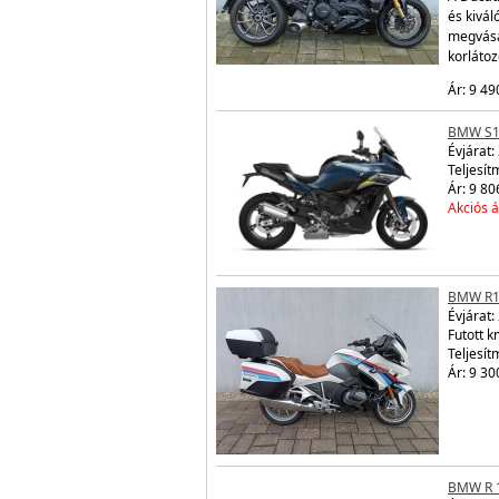
és kivál
megvásá
korláto
Ár: 9 49
BMW S1
Évjárat:
Teljesít
Ár: 9 80
Akciós á
BMW R1
Évjárat:
Futott 
Teljesít
Ár: 9 30
BMW R 