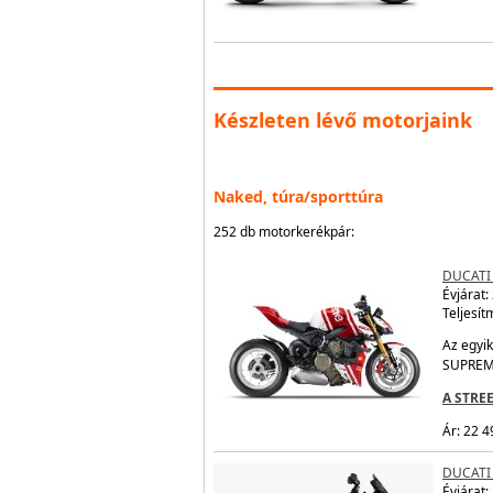
Készleten lévő motorjaink
Naked, túra/sporttúra
252 db motorkerékpár:
DUCATI
Évjárat:
Teljesít
Az egyik
SUPREM
A STRE
Ár: 22 4
DUCATI
Évjárat: