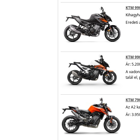
KTM 99
Kihagyha
Eredeti 
KTM 99
Ár: 5.20
A vadon
talál el
KTM 790
Az A2 ka
Ár: 3.95