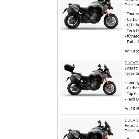
Teljesít
- Tourin
- Carbo
- LED "
- Tech 
- fúthe
- Fúthe
Ár: 18 5
DUCATI
Évjárat:
Teljesít
- Tourin
- Carbo
- Top Ca
- Tech 
Ár: 18 4
DUCATI
Évjárat:
Teljesít