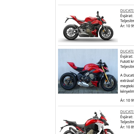
DUCATI
Évjárat:
Teljesít
Ár: 10 9
DUCATI
Évjárat:
Futott 
Teljesít
A Ducati
extráva
megtekin
kényelm
Ár: 10 9
DUCATI
Évjárat:
Teljesít
Ár: 10 8