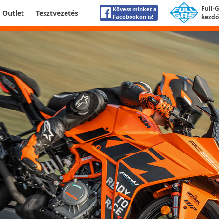
Full-
Kövess minket a
Outlet
Tesztvezetés
Facebookon is!
kezdő