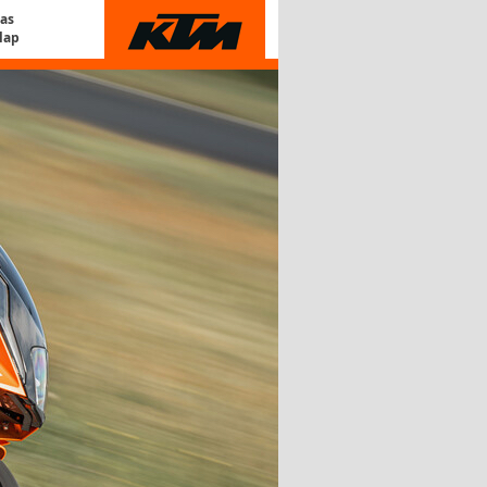
Gas
lap